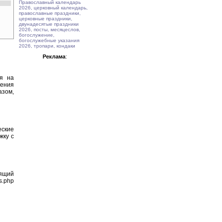
Православный календарь
2026, церковный календарь,
православные праздники,
церковные праздники,
двунадесятые праздники
2026, посты, месяцеслов,
богослужение,
богослужебные указания
2026, тропари, кондаки
Реклама
:
ия на
тения
азом,
еские
жку с
оящий
s.php