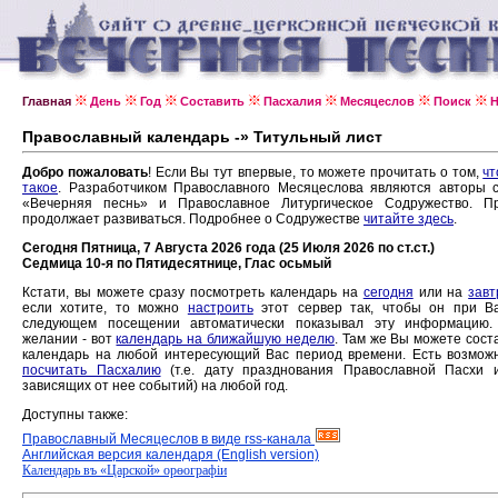
Главная
День
Год
Составить
Пасхалия
Месяцеслов
Поиск
Н
Православный календарь -» Титульный лист
Добро пожаловать
! Если Вы тут впервые, то можете прочитать о том,
чт
такое
. Разработчиком Православного Месяцеслова являются авторы 
«Вечерняя песнь» и Православное Литургическое Содружество. Пр
продолжает развиваться. Подробнее о Содружестве
читайте здесь
.
Сегодня Пятница, 7 Августа 2026 года (25 Июля 2026 по ст.ст.)
Седмица 10-я по Пятидесятнице, Глас осьмый
Кстати, вы можете сразу посмотреть календарь на
сегодня
или на
завт
если хотите, то можно
настроить
этот сервер так, чтобы он при В
следующем посещении автоматически показывал эту информацию.
желании - вот
календарь на ближайшую неделю
. Там же Вы можете сост
календарь на любой интересующий Вас период времени. Есть возмож
посчитать Пасхалию
(т.е. дату празднования Православной Пасхи 
зависящих от нее событий) на любой год.
Доступны также:
Православный Месяцеслов в виде rss-канала
Английская версия календаря (English version)
Календарь въ «Царской» орѳографiи