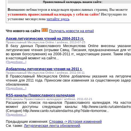
Православный календарь вашем сайте:
В
ниманию вебмастеров и владельцев православных страниц. Вы можете
установить православный календарь у себя на сайте
! Инструкцию по
установке месяцеслова
читайте здесь
.
Что нового на сайте
Получать новости на email
Архив литургических чтений на 2004-2013 гг.
Православный Месяцеслов Online / andreas, 2013-07-25
В базу данных Православного Месяцеслова Online внесены указан
литургические чтения (отрывки Свящ. Писания, предназначенные для ч
во время богослужения) на 2008-2011 гг., недостающие ранее. Таким обр
в настоящий момент на сайте...
[Подробнее...]
Добавлены литургические чтения на 2011 г.
Православный Месяцеслов Online / andreas, 2011-04-11
В Православный Месяцеслов Online добавлены указания на литургич
чтения для 2011 года. Приносим свои извинения за существенную задер
обновлением.
[Подробнее...]
RSS-каналы Православного календаря
RSS-каналы Православного календаря / andreas, 2011-02-21
Расширился список rss-каналов Православного календаря. На наст
момент доступны следующие каналы: http://www.canto.ru/calendar/rs
(Сегодня) http://www.canto.ru/calendar/rss.php?date=tomorrow...
[Подробнее...]
Предыдущие изменения:
Справка -> История изменений
См. также:
Литургическая лента обновлений
.