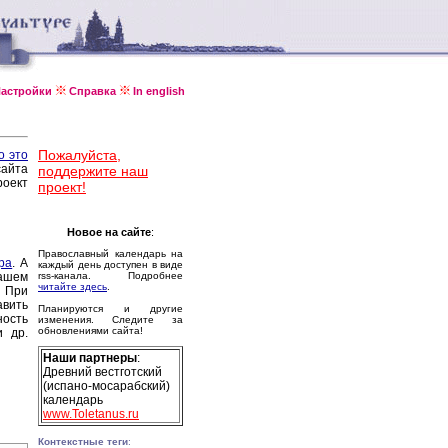
астройки
Справка
In english
Пожалуйста,
о это
сайта
поддержите наш
оект
проект!
Новое на сайте
:
Православный календарь на
ра
. А
каждый день доступен в виде
ашем
rss-канала. Подробнее
читайте здесь
.
 При
авить
Планируются и другие
ность
изменения. Следите за
обновлениями сайта!
и др.
Наши партнеры
:
Древний вестготский
(испано-мосарабский)
календарь
www.Toletanus.ru
Контекстные теги
: