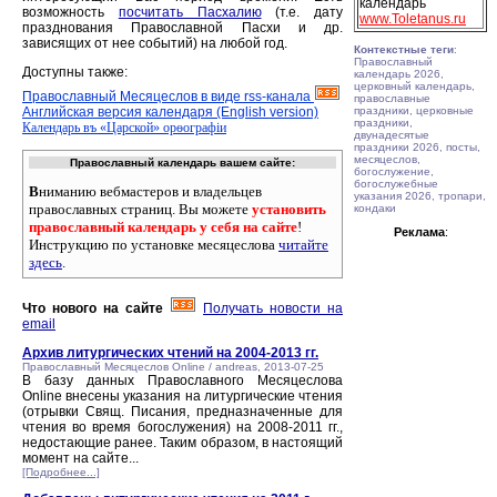
календарь
возможность
посчитать Пасхалию
(т.е. дату
www.Toletanus.ru
празднования Православной Пасхи и др.
зависящих от нее событий) на любой год.
Контекстные теги
:
Православный
Доступны также:
календарь 2026,
церковный календарь,
Православный Месяцеслов в виде rss-канала
православные
Английская версия календаря (English version)
праздники, церковные
праздники,
Календарь въ «Царской» орѳографiи
двунадесятые
праздники 2026, посты,
месяцеслов,
Православный календарь вашем сайте:
богослужение,
богослужебные
В
ниманию вебмастеров и владельцев
указания 2026, тропари,
православных страниц. Вы можете
установить
кондаки
православный календарь у себя на сайте
!
Реклама
:
Инструкцию по установке месяцеслова
читайте
здесь
.
Что нового на сайте
Получать новости на
email
Архив литургических чтений на 2004-2013 гг.
Православный Месяцеслов Online / andreas, 2013-07-25
В базу данных Православного Месяцеслова
Online внесены указания на литургические чтения
(отрывки Свящ. Писания, предназначенные для
чтения во время богослужения) на 2008-2011 гг.,
недостающие ранее. Таким образом, в настоящий
момент на сайте...
[Подробнее...]