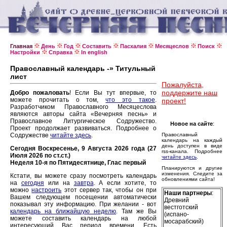
Главная
День
Год
Составить
Пасхалия
Месяцеслов
Поиск
Настройки
Справка
In english
Православный календарь -» Титульный
лист
Пожалуйста,
поддержите наш
Добро пожаловать
! Если Вы тут впервые, то
можете прочитать о том,
что это такое
.
проект!
Разработчиком Православного Месяцеслова
являются авторы сайта «Вечерняя песнь» и
Православное Литургическое Содружество.
Новое на сайте
:
Проект продолжает развиваться. Подробнее о
Содружестве
читайте здесь
.
Православный
календарь на каждый
день доступен в виде
Сегодня Воскресенье, 9 Августа 2026 года (27
rss-канала. Подробнее
Июля 2026 по ст.ст.)
читайте здесь
.
Неделя 10-я по Пятидесятнице, Глас первый
Планируются и другие
изменения. Следите за
Кстати, вы можете сразу посмотреть календарь
обновлениями сайта!
на
сегодня
или на
завтра
. А если хотите, то
можно
настроить
этот сервер так, чтобы он при
Наши партнеры
:
Вашем следующем посещении автоматически
Древний
показывал эту информацию. При желании - вот
вестготский
календарь на ближайшую неделю
. Там же Вы
(испано-
можете составить календарь на любой
мосарабский)
интересующий Вас период времени. Есть