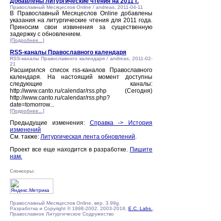
Добавлены литургические чтения на 2011 г.
Православный Месяцеслов Online / andreas, 2011-04-11
В Православный Месяцеслов Online добавлены
указания на литургические чтения для 2011 года.
Приносим свои извинения за существенную
задержку с обновлением.
[Подробнее...]
RSS-каналы Православного календаря
RSS-каналы Православного календаря / andreas, 2011-02-
21
Расширился список rss-каналов Православного
календаря. На настоящий момент доступны
следующие каналы:
http://www.canto.ru/calendar/rss.php (Сегодня)
http://www.canto.ru/calendar/rss.php?
date=tomorrow...
[Подробнее...]
Предыдущие изменения:
Справка -> История
изменений
См. также:
Литургическая лента обновлений
.
Проект все еще находится в разработке.
Пишите
нам.
Спонсоры:
Православный Месяцеслов Online, вер. 3.99g.
Разработка и Copyright © 1998-2002, 2003-2018,
E.C. Labs.
,
Православное Литургическое Содружество