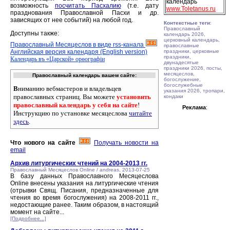
календарь
возможность
посчитать Пасхалию
(т.е. дату
www.Toletanus.ru
празднования Православной Пасхи и др.
зависящих от нее событий) на любой год.
Контекстные теги
:
Православный
Доступны также:
календарь 2026,
церковный календарь,
Православный Месяцеслов в виде rss-канала
православные
Английская версия календаря (English version)
праздники, церковные
праздники,
Календарь въ «Царской» орѳографiи
двунадесятые
праздники 2026, посты,
месяцеслов,
Православный календарь вашем сайте:
богослужение,
богослужебные
В
ниманию вебмастеров и владельцев
указания 2026, тропари,
православных страниц. Вы можете
установить
кондаки
православный календарь у себя на сайте
!
Реклама
:
Инструкцию по установке месяцеслова
читайте
здесь
.
Что нового на сайте
Получать новости на
email
Архив литургических чтений на 2004-2013 гг.
Православный Месяцеслов Online / andreas, 2013-07-25
В базу данных Православного Месяцеслова
Online внесены указания на литургические чтения
(отрывки Свящ. Писания, предназначенные для
чтения во время богослужения) на 2008-2011 гг.,
недостающие ранее. Таким образом, в настоящий
момент на сайте...
[Подробнее...]