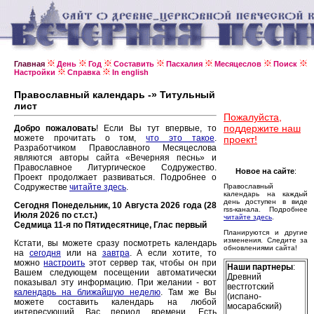
Главная
День
Год
Составить
Пасхалия
Месяцеслов
Поиск
Настройки
Справка
In english
Православный календарь -» Титульный
лист
Пожалуйста,
поддержите наш
Добро пожаловать
! Если Вы тут впервые, то
можете прочитать о том,
что это такое
.
проект!
Разработчиком Православного Месяцеслова
являются авторы сайта «Вечерняя песнь» и
Православное Литургическое Содружество.
Новое на сайте
:
Проект продолжает развиваться. Подробнее о
Содружестве
читайте здесь
.
Православный
календарь на каждый
день доступен в виде
Сегодня Понедельник, 10 Августа 2026 года (28
rss-канала. Подробнее
Июля 2026 по ст.ст.)
читайте здесь
.
Седмица 11-я по Пятидесятнице, Глас первый
Планируются и другие
изменения. Следите за
Кстати, вы можете сразу посмотреть календарь
обновлениями сайта!
на
сегодня
или на
завтра
. А если хотите, то
можно
настроить
этот сервер так, чтобы он при
Наши партнеры
:
Вашем следующем посещении автоматически
Древний
показывал эту информацию. При желании - вот
вестготский
календарь на ближайшую неделю
. Там же Вы
(испано-
можете составить календарь на любой
мосарабский)
интересующий Вас период времени. Есть