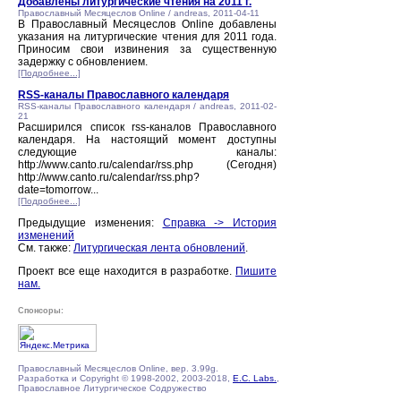
Добавлены литургические чтения на 2011 г.
Православный Месяцеслов Online / andreas, 2011-04-11
В Православный Месяцеслов Online добавлены
указания на литургические чтения для 2011 года.
Приносим свои извинения за существенную
задержку с обновлением.
[Подробнее...]
RSS-каналы Православного календаря
RSS-каналы Православного календаря / andreas, 2011-02-
21
Расширился список rss-каналов Православного
календаря. На настоящий момент доступны
следующие каналы:
http://www.canto.ru/calendar/rss.php (Сегодня)
http://www.canto.ru/calendar/rss.php?
date=tomorrow...
[Подробнее...]
Предыдущие изменения:
Справка -> История
изменений
См. также:
Литургическая лента обновлений
.
Проект все еще находится в разработке.
Пишите
нам.
Спонсоры:
Православный Месяцеслов Online, вер. 3.99g.
Разработка и Copyright © 1998-2002, 2003-2018,
E.C. Labs.
,
Православное Литургическое Содружество