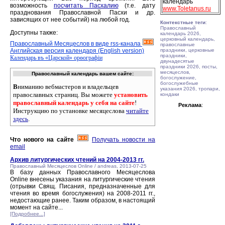
календарь
возможность
посчитать Пасхалию
(т.е. дату
www.Toletanus.ru
празднования Православной Пасхи и др.
зависящих от нее событий) на любой год.
Контекстные теги
:
Православный
Доступны также:
календарь 2026,
церковный календарь,
Православный Месяцеслов в виде rss-канала
православные
Английская версия календаря (English version)
праздники, церковные
праздники,
Календарь въ «Царской» орѳографiи
двунадесятые
праздники 2026, посты,
месяцеслов,
Православный календарь вашем сайте:
богослужение,
богослужебные
В
ниманию вебмастеров и владельцев
указания 2026, тропари,
православных страниц. Вы можете
установить
кондаки
православный календарь у себя на сайте
!
Реклама
:
Инструкцию по установке месяцеслова
читайте
здесь
.
Что нового на сайте
Получать новости на
email
Архив литургических чтений на 2004-2013 гг.
Православный Месяцеслов Online / andreas, 2013-07-25
В базу данных Православного Месяцеслова
Online внесены указания на литургические чтения
(отрывки Свящ. Писания, предназначенные для
чтения во время богослужения) на 2008-2011 гг.,
недостающие ранее. Таким образом, в настоящий
момент на сайте...
[Подробнее...]