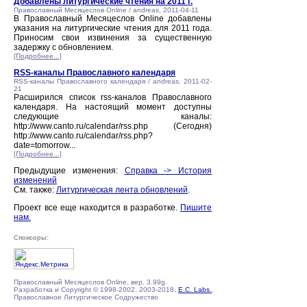
Добавлены литургические чтения на 2011 г.
Православный Месяцеслов Online / andreas, 2011-04-11
В Православный Месяцеслов Online добавлены
указания на литургические чтения для 2011 года.
Приносим свои извинения за существенную
задержку с обновлением.
[Подробнее...]
RSS-каналы Православного календаря
RSS-каналы Православного календаря / andreas, 2011-02-
21
Расширился список rss-каналов Православного
календаря. На настоящий момент доступны
следующие каналы:
http://www.canto.ru/calendar/rss.php (Сегодня)
http://www.canto.ru/calendar/rss.php?
date=tomorrow...
[Подробнее...]
Предыдущие изменения:
Справка -> История
изменений
См. также:
Литургическая лента обновлений
.
Проект все еще находится в разработке.
Пишите
нам.
Спонсоры:
Православный Месяцеслов Online, вер. 3.99g.
Разработка и Copyright © 1998-2002, 2003-2018,
E.C. Labs.
,
Православное Литургическое Содружество