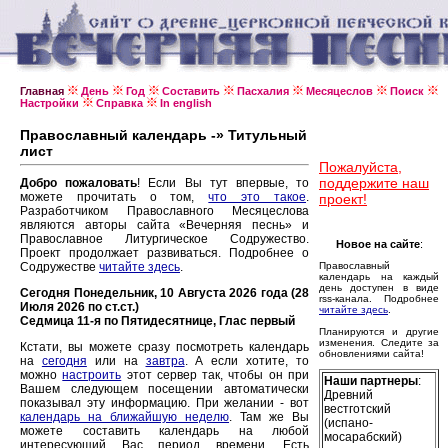
Главная
День
Год
Составить
Пасхалия
Месяцеслов
Поиск
Настройки
Справка
In english
Православный календарь -» Титульный
лист
Пожалуйста,
поддержите наш
Добро пожаловать
! Если Вы тут впервые, то
можете прочитать о том,
что это такое
.
проект!
Разработчиком Православного Месяцеслова
являются авторы сайта «Вечерняя песнь» и
Православное Литургическое Содружество.
Новое на сайте
:
Проект продолжает развиваться. Подробнее о
Содружестве
читайте здесь
.
Православный
календарь на каждый
день доступен в виде
Сегодня Понедельник, 10 Августа 2026 года (28
rss-канала. Подробнее
Июля 2026 по ст.ст.)
читайте здесь
.
Седмица 11-я по Пятидесятнице, Глас первый
Планируются и другие
изменения. Следите за
Кстати, вы можете сразу посмотреть календарь
обновлениями сайта!
на
сегодня
или на
завтра
. А если хотите, то
можно
настроить
этот сервер так, чтобы он при
Наши партнеры
:
Вашем следующем посещении автоматически
Древний
показывал эту информацию. При желании - вот
вестготский
календарь на ближайшую неделю
. Там же Вы
(испано-
можете составить календарь на любой
мосарабский)
интересующий Вас период времени. Есть