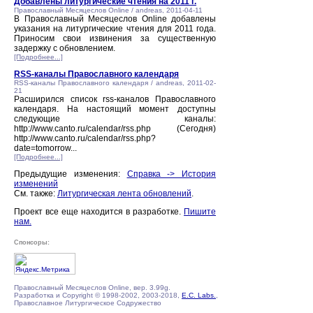
Добавлены литургические чтения на 2011 г.
Православный Месяцеслов Online / andreas, 2011-04-11
В Православный Месяцеслов Online добавлены
указания на литургические чтения для 2011 года.
Приносим свои извинения за существенную
задержку с обновлением.
[Подробнее...]
RSS-каналы Православного календаря
RSS-каналы Православного календаря / andreas, 2011-02-
21
Расширился список rss-каналов Православного
календаря. На настоящий момент доступны
следующие каналы:
http://www.canto.ru/calendar/rss.php (Сегодня)
http://www.canto.ru/calendar/rss.php?
date=tomorrow...
[Подробнее...]
Предыдущие изменения:
Справка -> История
изменений
См. также:
Литургическая лента обновлений
.
Проект все еще находится в разработке.
Пишите
нам.
Спонсоры:
Православный Месяцеслов Online, вер. 3.99g.
Разработка и Copyright © 1998-2002, 2003-2018,
E.C. Labs.
,
Православное Литургическое Содружество