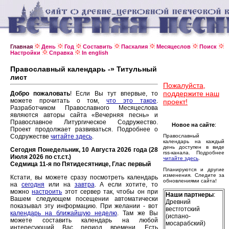
Главная
День
Год
Составить
Пасхалия
Месяцеслов
Поиск
Настройки
Справка
In english
Православный календарь -» Титульный
лист
Пожалуйста,
поддержите наш
Добро пожаловать
! Если Вы тут впервые, то
можете прочитать о том,
что это такое
.
проект!
Разработчиком Православного Месяцеслова
являются авторы сайта «Вечерняя песнь» и
Православное Литургическое Содружество.
Новое на сайте
:
Проект продолжает развиваться. Подробнее о
Содружестве
читайте здесь
.
Православный
календарь на каждый
день доступен в виде
Сегодня Понедельник, 10 Августа 2026 года (28
rss-канала. Подробнее
Июля 2026 по ст.ст.)
читайте здесь
.
Седмица 11-я по Пятидесятнице, Глас первый
Планируются и другие
изменения. Следите за
Кстати, вы можете сразу посмотреть календарь
обновлениями сайта!
на
сегодня
или на
завтра
. А если хотите, то
можно
настроить
этот сервер так, чтобы он при
Наши партнеры
:
Вашем следующем посещении автоматически
Древний
показывал эту информацию. При желании - вот
вестготский
календарь на ближайшую неделю
. Там же Вы
(испано-
можете составить календарь на любой
мосарабский)
интересующий Вас период времени. Есть