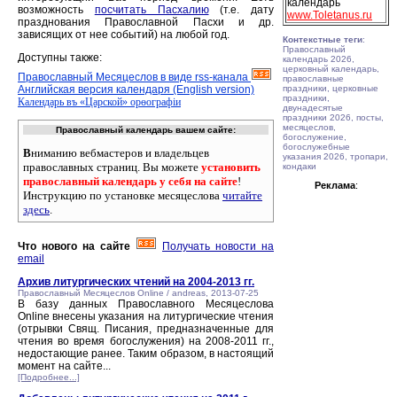
календарь
возможность
посчитать Пасхалию
(т.е. дату
www.Toletanus.ru
празднования Православной Пасхи и др.
зависящих от нее событий) на любой год.
Контекстные теги
:
Православный
Доступны также:
календарь 2026,
церковный календарь,
Православный Месяцеслов в виде rss-канала
православные
Английская версия календаря (English version)
праздники, церковные
праздники,
Календарь въ «Царской» орѳографiи
двунадесятые
праздники 2026, посты,
месяцеслов,
Православный календарь вашем сайте:
богослужение,
богослужебные
В
ниманию вебмастеров и владельцев
указания 2026, тропари,
православных страниц. Вы можете
установить
кондаки
православный календарь у себя на сайте
!
Реклама
:
Инструкцию по установке месяцеслова
читайте
здесь
.
Что нового на сайте
Получать новости на
email
Архив литургических чтений на 2004-2013 гг.
Православный Месяцеслов Online / andreas, 2013-07-25
В базу данных Православного Месяцеслова
Online внесены указания на литургические чтения
(отрывки Свящ. Писания, предназначенные для
чтения во время богослужения) на 2008-2011 гг.,
недостающие ранее. Таким образом, в настоящий
момент на сайте...
[Подробнее...]