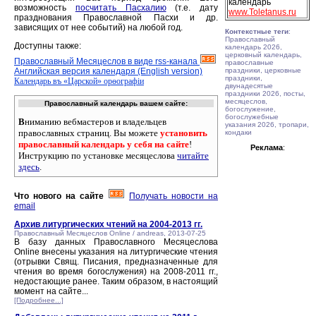
календарь
возможность
посчитать Пасхалию
(т.е. дату
www.Toletanus.ru
празднования Православной Пасхи и др.
зависящих от нее событий) на любой год.
Контекстные теги
:
Православный
Доступны также:
календарь 2026,
церковный календарь,
Православный Месяцеслов в виде rss-канала
православные
Английская версия календаря (English version)
праздники, церковные
праздники,
Календарь въ «Царской» орѳографiи
двунадесятые
праздники 2026, посты,
месяцеслов,
Православный календарь вашем сайте:
богослужение,
богослужебные
В
ниманию вебмастеров и владельцев
указания 2026, тропари,
православных страниц. Вы можете
установить
кондаки
православный календарь у себя на сайте
!
Реклама
:
Инструкцию по установке месяцеслова
читайте
здесь
.
Что нового на сайте
Получать новости на
email
Архив литургических чтений на 2004-2013 гг.
Православный Месяцеслов Online / andreas, 2013-07-25
В базу данных Православного Месяцеслова
Online внесены указания на литургические чтения
(отрывки Свящ. Писания, предназначенные для
чтения во время богослужения) на 2008-2011 гг.,
недостающие ранее. Таким образом, в настоящий
момент на сайте...
[Подробнее...]