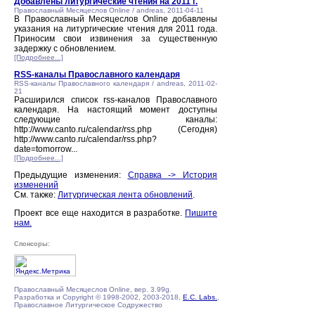
Добавлены литургические чтения на 2011 г.
Православный Месяцеслов Online / andreas, 2011-04-11
В Православный Месяцеслов Online добавлены
указания на литургические чтения для 2011 года.
Приносим свои извинения за существенную
задержку с обновлением.
[Подробнее...]
RSS-каналы Православного календаря
RSS-каналы Православного календаря / andreas, 2011-02-
21
Расширился список rss-каналов Православного
календаря. На настоящий момент доступны
следующие каналы:
http://www.canto.ru/calendar/rss.php (Сегодня)
http://www.canto.ru/calendar/rss.php?
date=tomorrow...
[Подробнее...]
Предыдущие изменения:
Справка -> История
изменений
См. также:
Литургическая лента обновлений
.
Проект все еще находится в разработке.
Пишите
нам.
Спонсоры:
Православный Месяцеслов Online, вер. 3.99g.
Разработка и Copyright © 1998-2002, 2003-2018,
E.C. Labs.
,
Православное Литургическое Содружество