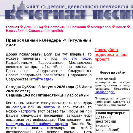
Главная
День
Год
Составить
Пасхалия
Месяцеслов
Поиск
Настройки
Справка
In english
Православный календарь -» Титульный
лист
Пожалуйста,
поддержите наш
Добро пожаловать
! Если Вы тут впервые, то
можете прочитать о том,
что это такое
.
проект!
Разработчиком Православного Месяцеслова
являются авторы сайта «Вечерняя песнь» и
Православное Литургическое Содружество.
Новое на сайте
:
Проект продолжает развиваться. Подробнее о
Содружестве
читайте здесь
.
Православный
календарь на каждый
день доступен в виде
Сегодня Суббота, 8 Августа 2026 года (26 Июля
rss-канала. Подробнее
2026 по ст.ст.)
читайте здесь
.
Седмица 10-я по Пятидесятнице, Глас осьмый
Планируются и другие
изменения. Следите за
Кстати, вы можете сразу посмотреть календарь
обновлениями сайта!
на
сегодня
или на
завтра
. А если хотите, то
можно
настроить
этот сервер так, чтобы он при
Наши партнеры
:
Вашем следующем посещении автоматически
Древний
показывал эту информацию. При желании - вот
вестготский
календарь на ближайшую неделю
. Там же Вы
(испано-
можете составить календарь на любой
мосарабский)
интересующий Вас период времени. Есть