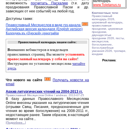
календарь
возможность
посчитать Пасхалию
(т.е. дату
www.Toletanus.ru
празднования Православной Пасхи и др.
зависящих от нее событий) на любой год.
Контекстные теги
:
Православный
Доступны также:
календарь 2026,
церковный календарь,
Православный Месяцеслов в виде rss-канала
православные
Английская версия календаря (English version)
праздники, церковные
праздники,
Календарь въ «Царской» орѳографiи
двунадесятые
праздники 2026, посты,
месяцеслов,
Православный календарь вашем сайте:
богослужение,
богослужебные
В
ниманию вебмастеров и владельцев
указания 2026, тропари,
православных страниц. Вы можете
установить
кондаки
православный календарь у себя на сайте
!
Реклама
:
Инструкцию по установке месяцеслова
читайте
здесь
.
Что нового на сайте
Получать новости на
email
Архив литургических чтений на 2004-2013 гг.
Православный Месяцеслов Online / andreas, 2013-07-25
В базу данных Православного Месяцеслова
Online внесены указания на литургические чтения
(отрывки Свящ. Писания, предназначенные для
чтения во время богослужения) на 2008-2011 гг.,
недостающие ранее. Таким образом, в настоящий
момент на сайте...
[Подробнее...]