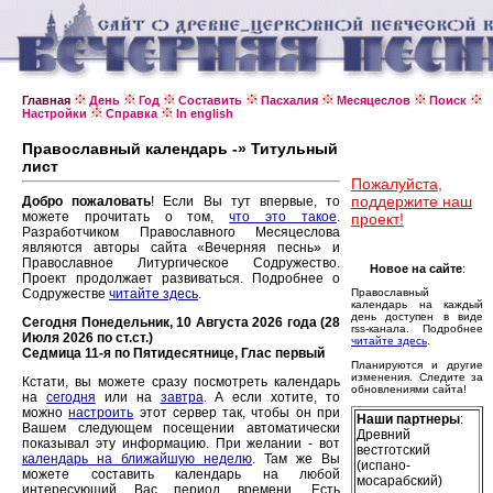
Главная
День
Год
Составить
Пасхалия
Месяцеслов
Поиск
Настройки
Справка
In english
Православный календарь -» Титульный
лист
Пожалуйста,
поддержите наш
Добро пожаловать
! Если Вы тут впервые, то
можете прочитать о том,
что это такое
.
проект!
Разработчиком Православного Месяцеслова
являются авторы сайта «Вечерняя песнь» и
Православное Литургическое Содружество.
Новое на сайте
:
Проект продолжает развиваться. Подробнее о
Содружестве
читайте здесь
.
Православный
календарь на каждый
день доступен в виде
Сегодня Понедельник, 10 Августа 2026 года (28
rss-канала. Подробнее
Июля 2026 по ст.ст.)
читайте здесь
.
Седмица 11-я по Пятидесятнице, Глас первый
Планируются и другие
изменения. Следите за
Кстати, вы можете сразу посмотреть календарь
обновлениями сайта!
на
сегодня
или на
завтра
. А если хотите, то
можно
настроить
этот сервер так, чтобы он при
Наши партнеры
:
Вашем следующем посещении автоматически
Древний
показывал эту информацию. При желании - вот
вестготский
календарь на ближайшую неделю
. Там же Вы
(испано-
можете составить календарь на любой
мосарабский)
интересующий Вас период времени. Есть