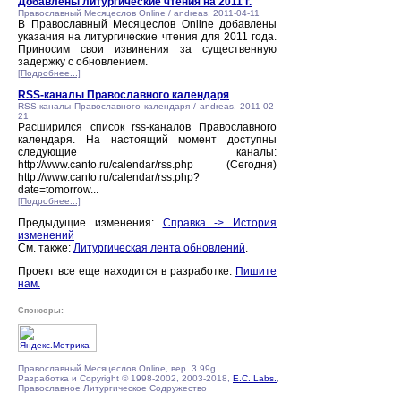
Добавлены литургические чтения на 2011 г.
Православный Месяцеслов Online / andreas, 2011-04-11
В Православный Месяцеслов Online добавлены
указания на литургические чтения для 2011 года.
Приносим свои извинения за существенную
задержку с обновлением.
[Подробнее...]
RSS-каналы Православного календаря
RSS-каналы Православного календаря / andreas, 2011-02-
21
Расширился список rss-каналов Православного
календаря. На настоящий момент доступны
следующие каналы:
http://www.canto.ru/calendar/rss.php (Сегодня)
http://www.canto.ru/calendar/rss.php?
date=tomorrow...
[Подробнее...]
Предыдущие изменения:
Справка -> История
изменений
См. также:
Литургическая лента обновлений
.
Проект все еще находится в разработке.
Пишите
нам.
Спонсоры:
Православный Месяцеслов Online, вер. 3.99g.
Разработка и Copyright © 1998-2002, 2003-2018,
E.C. Labs.
,
Православное Литургическое Содружество