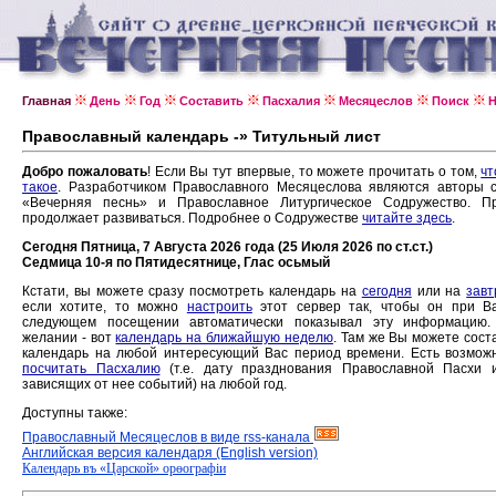
Главная
День
Год
Составить
Пасхалия
Месяцеслов
Поиск
Н
Православный календарь -» Титульный лист
Добро пожаловать
! Если Вы тут впервые, то можете прочитать о том,
чт
такое
. Разработчиком Православного Месяцеслова являются авторы 
«Вечерняя песнь» и Православное Литургическое Содружество. Пр
продолжает развиваться. Подробнее о Содружестве
читайте здесь
.
Сегодня Пятница, 7 Августа 2026 года (25 Июля 2026 по ст.ст.)
Седмица 10-я по Пятидесятнице, Глас осьмый
Кстати, вы можете сразу посмотреть календарь на
сегодня
или на
завт
если хотите, то можно
настроить
этот сервер так, чтобы он при В
следующем посещении автоматически показывал эту информацию.
желании - вот
календарь на ближайшую неделю
. Там же Вы можете сост
календарь на любой интересующий Вас период времени. Есть возмож
посчитать Пасхалию
(т.е. дату празднования Православной Пасхи 
зависящих от нее событий) на любой год.
Доступны также:
Православный Месяцеслов в виде rss-канала
Английская версия календаря (English version)
Календарь въ «Царской» орѳографiи