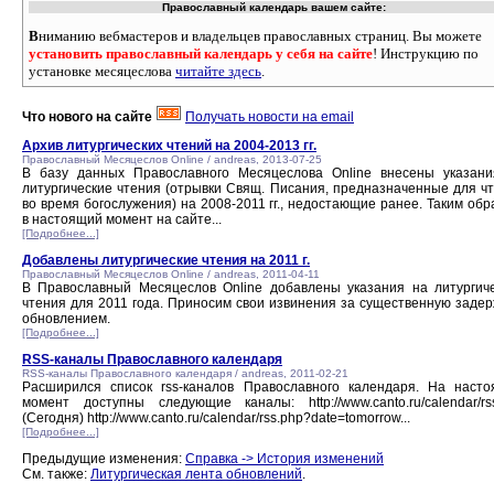
Православный календарь вашем сайте:
В
ниманию вебмастеров и владельцев православных страниц. Вы можете
установить православный календарь у себя на сайте
! Инструкцию по
установке месяцеслова
читайте здесь
.
Что нового на сайте
Получать новости на email
Архив литургических чтений на 2004-2013 гг.
Православный Месяцеслов Online / andreas, 2013-07-25
В базу данных Православного Месяцеслова Online внесены указан
литургические чтения (отрывки Свящ. Писания, предназначенные для ч
во время богослужения) на 2008-2011 гг., недостающие ранее. Таким обр
в настоящий момент на сайте...
[Подробнее...]
Добавлены литургические чтения на 2011 г.
Православный Месяцеслов Online / andreas, 2011-04-11
В Православный Месяцеслов Online добавлены указания на литургич
чтения для 2011 года. Приносим свои извинения за существенную задер
обновлением.
[Подробнее...]
RSS-каналы Православного календаря
RSS-каналы Православного календаря / andreas, 2011-02-21
Расширился список rss-каналов Православного календаря. На наст
момент доступны следующие каналы: http://www.canto.ru/calendar/rs
(Сегодня) http://www.canto.ru/calendar/rss.php?date=tomorrow...
[Подробнее...]
Предыдущие изменения:
Справка -> История изменений
См. также:
Литургическая лента обновлений
.