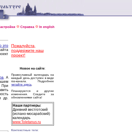
астройки
Справка
In english
Пожалуйста,
о это
сайта
поддержите наш
оект
проект!
Новое на сайте
:
Православный календарь на
ра
. А
каждый день доступен в виде
ашем
rss-канала. Подробнее
читайте здесь
.
 При
авить
Планируются и другие
ность
изменения. Следите за
обновлениями сайта!
и др.
Наши партнеры
:
Древний вестготский
(испано-мосарабский)
календарь
www.Toletanus.ru
Контекстные теги
: