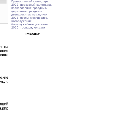
Православный календарь
2026, церковный календарь,
православные праздники,
церковные праздники,
двунадесятые праздники
2026, посты, месяцеслов,
богослужение,
богослужебные указания
2026, тропари, кондаки
Реклама
:
ия на
тения
азом,
еские
жку с
оящий
s.php