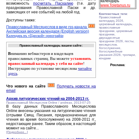
календарь
возможность
посчитать Пасхалию
(т.е. дату
www.Toletanus.ru
празднования Православной Пасхи и др.
зависящих от нее событий) на любой год.
Контекстные теги
:
Православный
Доступны также:
календарь 2026,
церковный календарь,
Православный Месяцеслов в виде rss-канала
православные
Английская версия календаря (English version)
праздники, церковные
праздники,
Календарь въ «Царской» орѳографiи
двунадесятые
праздники 2026, посты,
месяцеслов,
Православный календарь вашем сайте:
богослужение,
богослужебные
В
ниманию вебмастеров и владельцев
указания 2026, тропари,
православных страниц. Вы можете
установить
кондаки
православный календарь у себя на сайте
!
Реклама
:
Инструкцию по установке месяцеслова
читайте
здесь
.
Что нового на сайте
Получать новости на
email
Архив литургических чтений на 2004-2013 гг.
Православный Месяцеслов Online / andreas, 2013-07-25
В базу данных Православного Месяцеслова
Online внесены указания на литургические чтения
(отрывки Свящ. Писания, предназначенные для
чтения во время богослужения) на 2008-2011 гг.,
недостающие ранее. Таким образом, в настоящий
момент на сайте...
[Подробнее...]