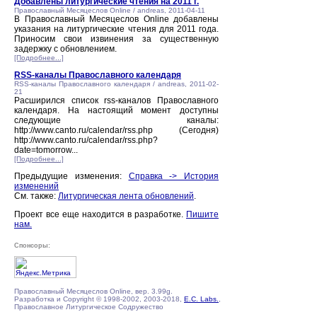
Добавлены литургические чтения на 2011 г.
Православный Месяцеслов Online / andreas, 2011-04-11
В Православный Месяцеслов Online добавлены
указания на литургические чтения для 2011 года.
Приносим свои извинения за существенную
задержку с обновлением.
[Подробнее...]
RSS-каналы Православного календаря
RSS-каналы Православного календаря / andreas, 2011-02-
21
Расширился список rss-каналов Православного
календаря. На настоящий момент доступны
следующие каналы:
http://www.canto.ru/calendar/rss.php (Сегодня)
http://www.canto.ru/calendar/rss.php?
date=tomorrow...
[Подробнее...]
Предыдущие изменения:
Справка -> История
изменений
См. также:
Литургическая лента обновлений
.
Проект все еще находится в разработке.
Пишите
нам.
Спонсоры:
Православный Месяцеслов Online, вер. 3.99g.
Разработка и Copyright © 1998-2002, 2003-2018,
E.C. Labs.
,
Православное Литургическое Содружество