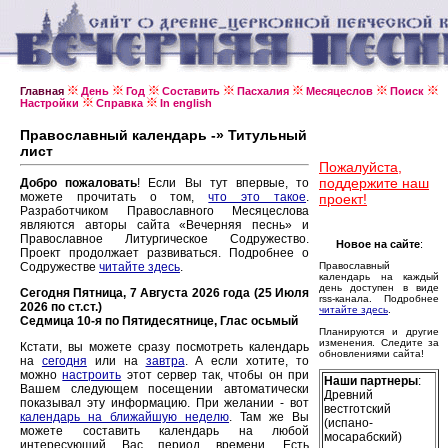
Главная
День
Год
Составить
Пасхалия
Месяцеслов
Поиск
Настройки
Справка
In english
Православный календарь -» Титульный
лист
Пожалуйста,
поддержите наш
Добро пожаловать
! Если Вы тут впервые, то
можете прочитать о том,
что это такое
.
проект!
Разработчиком Православного Месяцеслова
являются авторы сайта «Вечерняя песнь» и
Православное Литургическое Содружество.
Новое на сайте
:
Проект продолжает развиваться. Подробнее о
Содружестве
читайте здесь
.
Православный
календарь на каждый
день доступен в виде
Сегодня Пятница, 7 Августа 2026 года (25 Июля
rss-канала. Подробнее
2026 по ст.ст.)
читайте здесь
.
Седмица 10-я по Пятидесятнице, Глас осьмый
Планируются и другие
изменения. Следите за
Кстати, вы можете сразу посмотреть календарь
обновлениями сайта!
на
сегодня
или на
завтра
. А если хотите, то
можно
настроить
этот сервер так, чтобы он при
Наши партнеры
:
Вашем следующем посещении автоматически
Древний
показывал эту информацию. При желании - вот
вестготский
календарь на ближайшую неделю
. Там же Вы
(испано-
можете составить календарь на любой
мосарабский)
интересующий Вас период времени. Есть