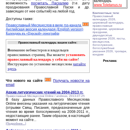
календарь
возможность
посчитать Пасхалию
(т.е. дату
www.Toletanus.ru
празднования Православной Пасхи и др.
зависящих от нее событий) на любой год.
Контекстные теги
:
Православный
Доступны также:
календарь 2026,
церковный календарь,
Православный Месяцеслов в виде rss-канала
православные
Английская версия календаря (English version)
праздники, церковные
праздники,
Календарь въ «Царской» орѳографiи
двунадесятые
праздники 2026, посты,
месяцеслов,
Православный календарь вашем сайте:
богослужение,
богослужебные
В
ниманию вебмастеров и владельцев
указания 2026, тропари,
православных страниц. Вы можете
установить
кондаки
православный календарь у себя на сайте
!
Реклама
:
Инструкцию по установке месяцеслова
читайте
здесь
.
Что нового на сайте
Получать новости на
email
Архив литургических чтений на 2004-2013 гг.
Православный Месяцеслов Online / andreas, 2013-07-25
В базу данных Православного Месяцеслова
Online внесены указания на литургические чтения
(отрывки Свящ. Писания, предназначенные для
чтения во время богослужения) на 2008-2011 гг.,
недостающие ранее. Таким образом, в настоящий
момент на сайте...
[Подробнее...]