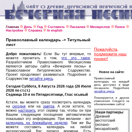
Главная
День
Год
Составить
Пасхалия
Месяцеслов
Поиск
Настройки
Справка
In english
Православный календарь -» Титульный
лист
Пожалуйста,
поддержите наш
Добро пожаловать
! Если Вы тут впервые, то
можете прочитать о том,
что это такое
.
проект!
Разработчиком Православного Месяцеслова
являются авторы сайта «Вечерняя песнь» и
Православное Литургическое Содружество.
Новое на сайте
:
Проект продолжает развиваться. Подробнее о
Содружестве
читайте здесь
.
Православный
календарь на каждый
день доступен в виде
Сегодня Суббота, 8 Августа 2026 года (26 Июля
rss-канала. Подробнее
2026 по ст.ст.)
читайте здесь
.
Седмица 10-я по Пятидесятнице, Глас осьмый
Планируются и другие
изменения. Следите за
Кстати, вы можете сразу посмотреть календарь
обновлениями сайта!
на
сегодня
или на
завтра
. А если хотите, то
можно
настроить
этот сервер так, чтобы он при
Наши партнеры
:
Вашем следующем посещении автоматически
Древний
показывал эту информацию. При желании - вот
вестготский
календарь на ближайшую неделю
. Там же Вы
(испано-
можете составить календарь на любой
мосарабский)
интересующий Вас период времени. Есть