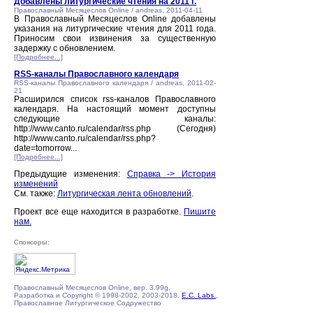
Добавлены литургические чтения на 2011 г.
Православный Месяцеслов Online / andreas, 2011-04-11
В Православный Месяцеслов Online добавлены
указания на литургические чтения для 2011 года.
Приносим свои извинения за существенную
задержку с обновлением.
[Подробнее...]
RSS-каналы Православного календаря
RSS-каналы Православного календаря / andreas, 2011-02-
21
Расширился список rss-каналов Православного
календаря. На настоящий момент доступны
следующие каналы:
http://www.canto.ru/calendar/rss.php (Сегодня)
http://www.canto.ru/calendar/rss.php?
date=tomorrow...
[Подробнее...]
Предыдущие изменения:
Справка -> История
изменений
См. также:
Литургическая лента обновлений
.
Проект все еще находится в разработке.
Пишите
нам.
Спонсоры:
Православный Месяцеслов Online, вер. 3.99g.
Разработка и Copyright © 1998-2002, 2003-2018,
E.C. Labs.
,
Православное Литургическое Содружество