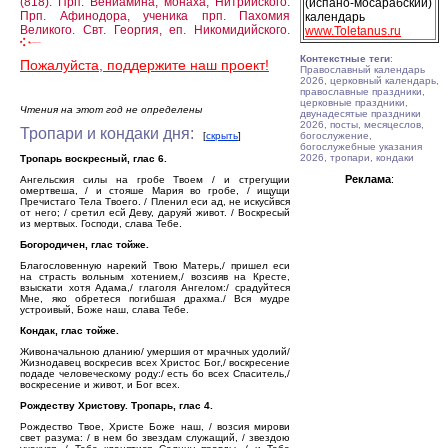
(818).
Прп. Вениамина, монаха, Нитрийского.
(испано-мосарабский)
Прп. Афинодора, ученика прп. Пахомия
календарь
Великого.
Свт. Георгия, еп. Никомидийского.
www.Toletanus.ru
Контекстные теги
:
Пожалуйста, поддержите наш проект!
Православный календарь
2026, церковный календарь,
православные праздники,
церковные праздники,
Чтения на этот год не определены
двунадесятые праздники
2026, посты, месяцеслов,
Тропари и кондаки дня:
[
скрыть
]
богослужение,
богослужебные указания
2026, тропари, кондаки
Тропарь воскресный, глас 6.
Реклама
:
Ангельския силы на гробе Твоем / и стрегущии
омертвеша, / и стояше Мария во гробе, / ищущи
Пречистаго Тела Твоего. / Пленил еси ад, не искусйвся
от него; / сретил есй Деву, даруяй живот. / Воскресый
из мертвых. Господи, слава Тебе.
Богородичен, глас тойже.
Благословенную нарекий Твою Матерь,/ пришел еси
на страсть вольным хотением,/ возсияв на Кресте,
взыскати хотя Адама,/ глаголя Ангелом:/ срадуйтеся
Мне, яко обретеся погибшая драхма./ Вся мудре
устроивый, Боже наш, слава Тебе.
Кондак, глас тойже.
Живоначальною дланию/ умершия от мрачных удолий/
Жизнодавец воскресив всех Христос Бог,/ воскресение
подаде человеческому роду:/ есть бо всех Спаситель,/
воскресение и живот, и Бог всех.
Рождеству Христову. Тропарь, глас 4.
Рождество Твое, Христе Боже наш, / возсия мирови
свет разума: / в нем бо звездам служащий, / звездою