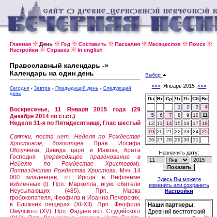
Главная
День
Год
Составить
Пасхалия
Месяцеслов
Поиск
Настройки
Справка
In english
Православный календарь -»
Календарь на один день
Выбор
«««
Январь 2015
»»»
Сегодня
Завтра
Предыдущий день
Следующий
день
Пн
Вт
Ср
Чт
Пт
Сб
Вс
1
2
3
4
Воскресенье, 11 Января 2015 года (29
5
6
7
8
9
10
11
Декабря 2014 по ст.ст.)
Неделя 31-я по Пятидесятнице, Глас шестый
12
13
14
15
16
17
18
19
20
21
22
23
24
25
Святки, поста нет.
Неделя по Рождестве
26
27
28
29
30
31
Христовом, богоотцев.
Прав. Иосифа
Обручника, Давида царя и Иакова, брата
Назначить дату:
Господня (
переходящее празднование в
Неделю по Рождестве Христовом
).
Попразднство Рождества Христова.
Мчч. 14
000 младенцев, от Ирода в Вифлееме
Здесь Вы можете
избиенных (I).
Прп. Маркелла, игум. обители
изменить или сохранить
Неусыпающих (485).
Прп. Марка
Настройки
гробокопателя, Феофила и Иоанна Печерских,
в Ближних пещерах (XI-XII).
Прп. Феофила
Наши партнеры
:
Омучского (XV).
Прп. Фаддея исп. Студийского
Древний вестготский