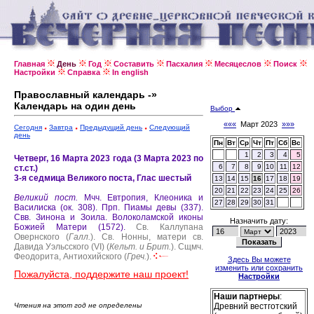
Главная
День
Год
Составить
Пасхалия
Месяцеслов
Поиск
Настройки
Справка
In english
Православный календарь -»
Календарь на один день
Выбор
«««
Март 2023
»»»
Сегодня
Завтра
Предыдущий день
Следующий
день
Пн
Вт
Ср
Чт
Пт
Сб
Вс
1
2
3
4
5
Четверг, 16 Марта 2023 года (3 Марта 2023 по
6
7
8
9
10
11
12
ст.ст.)
3-я седмица Великого поста, Глас шестый
13
14
15
16
17
18
19
20
21
22
23
24
25
26
Великий пост.
Мчч. Евтропия, Клеоника и
27
28
29
30
31
Василиска (ок. 308).
Прп. Пиамы девы (337).
Свв. Зинона и Зоила.
Волоколамской иконы
Назначить дату:
Божией Матери (1572).
Св. Каллупана
Овернского (
Галл.
).
Св. Нонны, матери св.
Давида Уэльсского (VI) (
Кельт. и Брит.
).
Сщмч.
Феодорита, Антиохийского (
Греч.
).
Здесь Вы можете
изменить или сохранить
Пожалуйста, поддержите наш проект!
Настройки
Наши партнеры
:
Чтения на этот год не определены
Древний вестготский