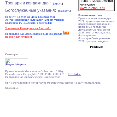
(испано-мосарабский)
Тропари и кондаки дня:
[
скрыть
]
календарь
www.Toletanus.ru
Богослужебные указания:
[
показать
]
Контекстные теги
:
Перейти на этот же день в Месяцеслов
Православный календарь
Английская версия календаря (English version)
2026, церковный календарь,
Календарь въ «Царской» орѳографiи
православные праздники,
церковные праздники,
Установить Календарь на Ваш сайт
двунадесятые праздники
2026, посты, месяцеслов,
Православный Месяцеслов в виде rss-канала
богослужение,
Виджет для Яndex.ru
богослужебные указания
2026, тропари, кондаки
Реклама
:
Спонсоры:
Православный Месяцеслов Online, вер. 3.99g.
Разработка и Copyright © 1998-2002, 2003-2018,
E.C. Labs.
,
Православное Литургическое Содружество
При использовании материалов Месяцеслова ссылка на сайт обязательна.
Спонсоры: