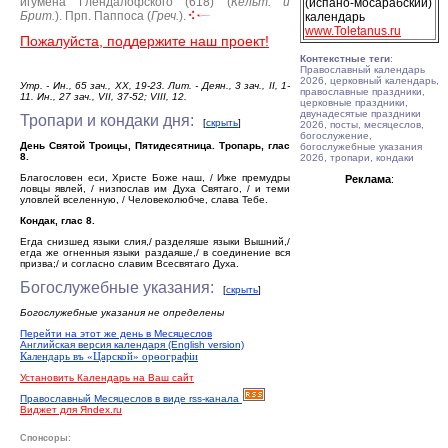
игумена Глендалофского (618) (
Кельт. и
(испано-мосарабский)
Брит.
).
Прп. Паппоса (
Греч.
).
календарь
www.Toletanus.ru
Пожалуйста, поддержите наш проект!
Контекстные теги
:
Православный календарь
2026, церковный календарь,
Утр. - Ин., 65 зач., XX, 19-23. Лит. - Деян., 3 зач., II, 1-
православные праздники,
11. Ин., 27 зач., VII, 37-52; VIII, 12.
церковные праздники,
двунадесятые праздники
Тропари и кондаки дня:
[
скрыть
]
2026, посты, месяцеслов,
богослужение,
День Святой Троицы, Пятидесятница. Тропарь, глас
богослужебные указания
8.
2026, тропари, кондаки
Благословен еси, Христе Боже наш, / Иже премудры
Реклама
:
ловцы явлей, / низпослав им Духа Святаго, / и теми
уловлей вселенную, / Человеколюбче, слава Тебе.
Кондак, глас 8.
Егда снизшед языки слия,/ разделяше языки Вышний,/
егда же огненныя языки раздаяше,/ в соединение вся
призва;/ и согласно славим Всесвятаго Духа.
Богослужебные указания:
[
скрыть
]
Богослужебные указания не определены
Перейти на этот же день в Месяцеслов
Английская версия календаря (English version)
Календарь въ «Царской» орѳографiи
Установить Календарь на Ваш сайт
Православный Месяцеслов в виде rss-канала
Виджет для Яndex.ru
Спонсоры: