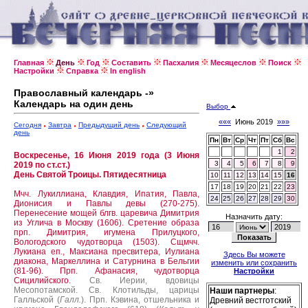
Главная
День
Год
Составить
Пасхалия
Месяцеслов
Поиск
Настройки
Справка
In english
Православный календарь -»
Календарь на один день
Выбор
«««
Июнь 2019
»»»
Сегодня
Завтра
Предыдущий день
Следующий
день
Пн
Вт
Ср
Чт
Пт
Сб
Вс
1
2
Воскресенье, 16 Июня 2019 года (3 Июня
3
4
5
6
7
8
9
2019 по ст.ст.)
День Святой Троицы. Пятидесятница
10
11
12
13
14
15
16
17
18
19
20
21
22
23
Мчч. Лукиллиана, Клавдия, Ипатия, Павла,
24
25
26
27
28
29
30
Дионисия и Павлы девы (270-275).
Перенесение мощей блгв. царевича Димитрия
Назначить дату:
из Углича в Москву (1606).
Сретение образа
прп. Димитрия, игумена Прилуцкого,
Вологодского чудотворца (1503).
Сщмчч.
Лукиана еп., Максиана пресвитера, Иулиана
Здесь Вы можете
диакона, Маркеллина и Сатурнина в Бельгии
изменить или сохранить
(81-96).
Прп. Афанасия, чудотворца
Настройки
Сицилийского.
Св. Иерии, вдовицы
Месопотамской.
Св. Клотильды, царицы
Наши партнеры
:
Галльской (
Галл.
).
Прп. Кэвина, отшельника и
Древний вестготский