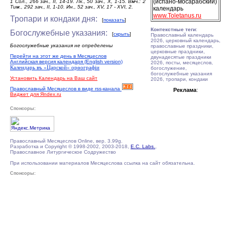
(испано-мосарабский)
1 Сол., 266 зач., II, 14-19. Лк., 50 зач., X, 1-15. Вмч.: 2
Тим., 292 зач., II, 1-10. Ин., 52 зач., XV, 17 - XVI, 2.
календарь
www.Toletanus.ru
Тропари и кондаки дня:
[
показать
]
Контекстные теги
:
Богослужебные указания:
[
скрыть
]
Православный календарь
2026, церковный календарь,
Богослужебные указания не определены
православные праздники,
церковные праздники,
Перейти на этот же день в Месяцеслов
двунадесятые праздники
Английская версия календаря (English version)
2026, посты, месяцеслов,
Календарь въ «Царской» орѳографiи
богослужение,
богослужебные указания
Установить Календарь на Ваш сайт
2026, тропари, кондаки
Православный Месяцеслов в виде rss-канала
Реклама
:
Виджет для Яndex.ru
Спонсоры:
Православный Месяцеслов Online, вер. 3.99g.
Разработка и Copyright © 1998-2002, 2003-2018,
E.C. Labs.
,
Православное Литургическое Содружество
При использовании материалов Месяцеслова ссылка на сайт обязательна.
Спонсоры: