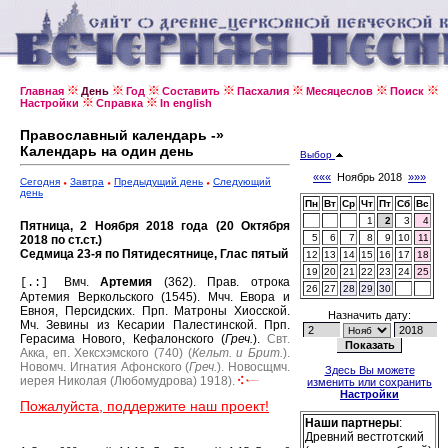
Главная
День
Год
Составить
Пасхалия
Месяцеслов
Поиск
Настройки
Справка
In english
Православный календарь -»
Календарь на один день
Выбор
«««
Ноябрь 2018
»»»
Сегодня
Завтра
Предыдущий день
Следующий
день
Пн
Вт
Ср
Чт
Пт
Сб
Вс
1
2
3
4
Пятница, 2 Ноября 2018 года (20 Октября
5
6
7
8
9
10
11
2018 по ст.ст.)
Седмица 23-я по Пятидесятнице, Глас пятый
12
13
14
15
16
17
18
19
20
21
22
23
24
25
Вмч.
Артемия
(362).
Прав. отрока
[.:]
26
27
28
29
30
Артемия Веркольского (1545).
Мчч. Евора и
Евноя, Персидских.
Прп. Матроны Хиосской.
Назначить дату:
Мч. Зевины из Кесарии Палестинской.
Прп.
Герасима Нового, Кефалонского (
Греч.
).
Свт.
Акка, еп. Хексхэмского (740) (
Кельт. и Брит.
).
Новомч. Игнатия Афонского (
Греч.
).
Новосщмч.
Здесь Вы можете
иерея Николая (Любомудрова) 1918).
изменить или сохранить
Настройки
Пожалуйста, поддержите наш проект!
Наши партнеры
:
Древний вестготский