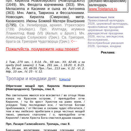
прп. Кирилла Новоезерского (Новгородского)
(испано-мосарабский)
(1649).
Мч. Феодота корчемника (303).
Мчч.
календарь
Меласиппа и Касинии и сына их Антонина
www.Toletanus.ru
(363).
Мчч. Авкта, Тавриона и Фессалоникии.
Новосщмч. Кирилла (Смирнова), митр.
Контекстные теги
:
Православный календарь
Казанского.
Иконы Божией Матери Взыграние
2026, церковный календарь,
(1795).
Св. Уилиброрда, архиеп. Утрехтского
православные праздники,
(739) (
Нидерл.
).
Прп. Иллтида, игумена
церковные праздники,
Лланилтид Фавр (VI) (
Кельт. и Брит.
).
Мч.
двунадесятые праздники
2026, посты, месяцеслов,
Александра Солунского (
Греч.
).
Св. Григория,
богослужение,
брата св. Григория Чудотворца (
Греч.
).
богослужебные указания
2026, тропари, кондаки
Пожалуйста, поддержите наш проект!
Реклама
:
1 Тим., 279 зач., I, 8-14. Лк., 68 зач., XII, 42-48, и за
среду (под зачало): 1 Тим., 281 зач., I, 18-20; II, 8-15.
Лк., 69 зач., XII, 48-59. Прп.: Гал., 213 зач., V, 22 - VI, 2.
Мф., 10 зач., IV, 25 - V, 12.
Тропари и кондаки дня:
[
скрыть
]
Обретение мощей прп. Кирилла Новоезерского
(Новгородского). Тропарь, глас 8.
Яко светильник явился еси всесветел / во отоце Нова
езера на Красном острове, / преподобне отче
Кирилле, / ты бо крест Христов на рамо взем, /
усердно Тому последовал еси, / чистотою Богови
приближився, / от Негоже и силами чудес обогатися, /
тем и мы любезно прибегаем к раце честных мощей
твоих, умильно глаголем: / о, преподобне отче
Кирилле! / моли Христа Бога спастися душам нашим.
Прп. Лазаря Галисийского. Тропарь, глас 8.
Бденными молитвами, теченьми слезными столп