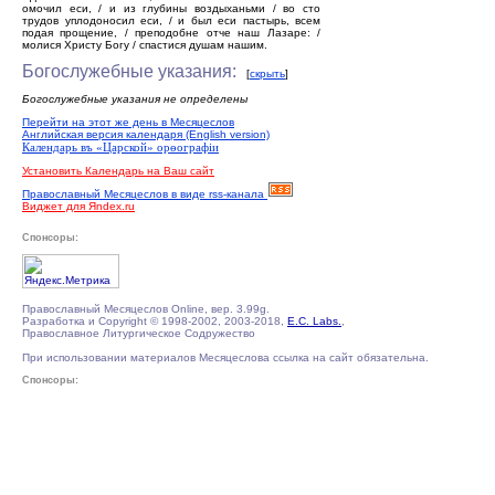
омочил еси, / и из глубины воздыханьми / во сто
трудов уплодоносил еси, / и был еси пастырь, всем
подая прощение, / преподобне отче наш Лазаре: /
молися Христу Богу / спастися душам нашим.
Богослужебные указания:
[
скрыть
]
Богослужебные указания не определены
Перейти на этот же день в Месяцеслов
Английская версия календаря (English version)
Календарь въ «Царской» орѳографiи
Установить Календарь на Ваш сайт
Православный Месяцеслов в виде rss-канала
Виджет для Яndex.ru
Спонсоры:
Православный Месяцеслов Online, вер. 3.99g.
Разработка и Copyright © 1998-2002, 2003-2018,
E.C. Labs.
,
Православное Литургическое Содружество
При использовании материалов Месяцеслова ссылка на сайт обязательна.
Спонсоры: