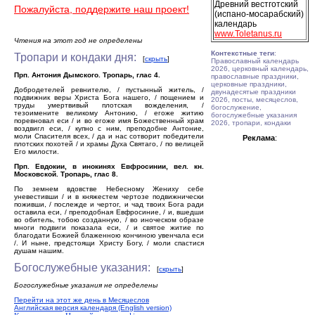
Древний вестготский
Пожалуйста, поддержите наш проект!
(испано-мосарабский)
календарь
www.Toletanus.ru
Чтения на этот год не определены
Контекстные теги
:
Тропари и кондаки дня:
[
скрыть
]
Православный календарь
2026, церковный календарь,
Прп. Антония Дымского. Тропарь, глас 4.
православные праздники,
церковные праздники,
Добродетелей ревнителю, / пустынный житель, /
двунадесятые праздники
подвижник веры Христа Бога нашего, / пощением и
2026, посты, месяцеслов,
труды умертвивый плотская вожделения, /
богослужение,
тезоимените великому Антонию, / егоже житию
богослужебные указания
поревновал еси / и во егоже имя Божественный храм
2026, тропари, кондаки
воздвигл еси, / купно с ним, преподобне Антоние,
моли Спасителя всех, / да и нас сотворит победители
Реклама
:
плотских похотей / и храмы Духа Святаго, / по велицей
Его милости.
Прп. Евдокии, в инокинях Евфросинии, вел. кн.
Московской. Тропарь, глас 8.
По земнем вдовстве Небесному Жениху себе
уневестивши / и в княжестем чертозе подвижнически
поживши, / послежде и чертог, и чад твоих Бога ради
оставила еси, / преподобная Евфросиние, / и, вшедши
во обитель, тобою созданную, / во иноческом образе
многи подвиги показала еси, / и святое житие по
благодати Божией блаженною кончиною увенчала еси
/. И ныне, предстоящи Христу Богу, / моли спастися
душам нашим.
Богослужебные указания:
[
скрыть
]
Богослужебные указания не определены
Перейти на этот же день в Месяцеслов
Английская версия календаря (English version)