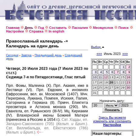
Главная
День
Год
Составить
Пасхалия
Месяцеслов
Поиск
Настройки
Справка
In english
Православный календарь -»
Календарь на один день
Выбор
«««
Июль 2023
»»»
Сегодня
Завтра
Предыдущий день
Следующий
день
Пн
Вт
Ср
Чт
Пт
Сб
Вс
1
2
Четверг, 20 Июля 2023 года (7 Июля 2023 по
3
4
5
6
7
8
9
ст.ст.)
Седмица 7-я по Пятидесятнице, Глас пятый
10
11
12
13
14
15
16
17
18
19
20
21
22
23
Прп. Фомы, Малеина (X).
Прп. Акакия, иже в
24
25
26
27
28
29
30
Лествице (VI).
Прп. Евдокии, в инокинях
31
Евфросинии, вел. кн. Московской (1407).
Мчч.
Перегрина, Лукиана, Помпея, Исихия, Папия,
Назначить дату:
Саторнина и Германа (II).
Прмчч. Епиктета
пресвитера и Астиона монаха (290).
Мч.
Евангела, еп. Румынского (III-IV).
Мц. Кириакии
(IV).
Влахернской иконы Божией Матери
Здесь Вы можете
(принесена в Россию в 1654 г.).
Свт. Хэдды, еп.
изменить или сохранить
Западно-Саксонского (705) (
Кельт. и Брит.
).
Настройки
Свт. Виллибальда, еп. Ейхстатского (786)
(
Кельт. и Брит.
).
Наши партнеры
: