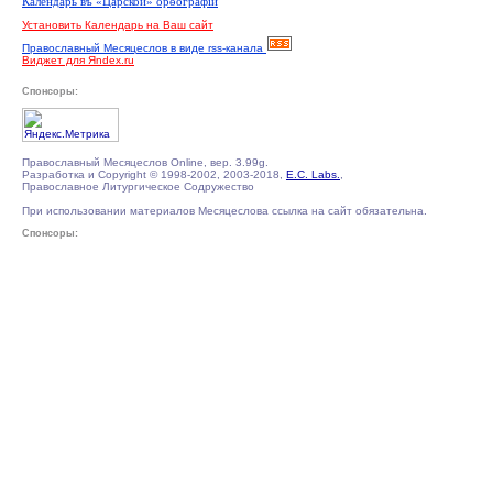
Календарь въ «Царской» орѳографiи
Установить Календарь на Ваш сайт
Православный Месяцеслов в виде rss-канала
Виджет для Яndex.ru
Спонсоры:
Православный Месяцеслов Online, вер. 3.99g.
Разработка и Copyright © 1998-2002, 2003-2018,
E.C. Labs.
,
Православное Литургическое Содружество
При использовании материалов Месяцеслова ссылка на сайт обязательна.
Спонсоры: