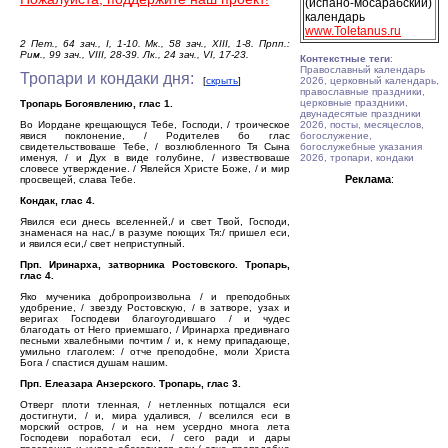
(испано-мосарабский)
календарь
www.Toletanus.ru
2 Пет., 64 зач., I, 1-10. Мк., 58 зач., XIII, 1-8. Прпп.:
Рим., 99 зач., VIII, 28-39. Лк., 24 зач., VI, 17-23.
Контекстные теги
:
Православный календарь
Тропари и кондаки дня:
[
скрыть
]
2026, церковный календарь,
православные праздники,
церковные праздники,
Тропарь Богоявлению, глас 1.
двунадесятые праздники
Во Иордане крещающуся Тебе, Господи, / троическое
2026, посты, месяцеслов,
явися поклонение, / Родителев бо глас
богослужение,
свидетельствоваше Тебе, / возлюбленного Тя Сына
богослужебные указания
именуя, / и Дух в виде голубине, / извествоваше
2026, тропари, кондаки
словесе утверждение. / Явлейся Христе Боже, / и мир
Реклама
:
просвещей, слава Тебе.
Кондак, глас 4.
Явился еси днесь вселенней,/ и свет Твой, Господи,
знаменася на нас,/ в разуме поющих Тя:/ пришел еси,
и явился еси,/ свет неприступный.
Прп. Иринарха, затворника Ростовского. Тропарь,
глас 4.
Яко мученика добропроизвольна / и преподобных
удобрение, / звезду Ростовскую, / в затворе, узах и
веригах Господеви благоугодившаго / и чудес
благодать от Него приемшаго, / Иринарха предивнаго
песньми хвалебными почтим / и, к нему припадающе,
умильно глаголем: / отче преподобне, моли Христа
Бога / спастися душам нашим.
Прп. Елеазара Анзерского. Тропарь, глас 3.
Отверг плоти тленная, / нетленных потщался еси
достигнути, / и, мира удалився, / вселился еси в
морский остров, / и на нем усердно многа лета
Господеви поработал еси, / сего ради и дары