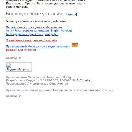
прозрения и чудес обогатился еси,/ отче преподобне
Елеазаре. / Христа Бога моли даровати нам мир и
велию милость.
Богослужебные указания:
[
скрыть
]
Богослужебные указания не определены
Перейти на этот же день в Месяцеслов
Английская версия календаря (English version)
Календарь въ «Царской» орѳографiи
Установить Календарь на Ваш сайт
Православный Месяцеслов в виде rss-канала
Виджет для Яndex.ru
Спонсоры:
Православный Месяцеслов Online, вер. 3.99g.
Разработка и Copyright © 1998-2002, 2003-2018,
E.C. Labs.
,
Православное Литургическое Содружество
При использовании материалов Месяцеслова ссылка на сайт обязательна.
Спонсоры: