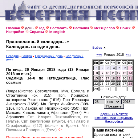
Главная
День
Год
Составить
Пасхалия
Месяцеслов
Поиск
Настройки
Справка
In english
Православный календарь -»
Календарь на один день
Выбор
«««
Январь 2018
»»»
Сегодня
Завтра
Предыдущий день
Следующий
день
Пн
Вт
Ср
Чт
Пт
Сб
Вс
1
2
3
4
5
6
7
Пятница, 26 Января 2018 года (13 Января
8
9
10
11
12
13
14
2018 по ст.ст.)
Седмица 34-я по Пятидесятнице, Глас
15
16
17
18
19
20
21
осьмый
22
23
24
25
26
27
28
29
30
31
Попразднство Богоявления.
Мчч. Ермила и
Стратоника (ок. 315).
Прп. Иринарха,
Назначить дату:
затворника Ростовского (1616).
Прп. Елеазара
Анзерского (1656).
Мч. Петра Анийского (309-
310).
Прп. Иакова, еп. Низибийского (350).
Прп.
Максима Капсокаливита, Афонского (
Греч.
).
Мч.
Здесь Вы можете
Афанасия
Свт. Илария Пиктавийского, еп.
изменить или сохранить
Пуатье.
Свт. Кентигерна (Мунго), еп. Глазго и
Настройки
Страфклайда (612) (
Кельт. и Брит.
).
Мчч.
Пахомия и Папирина, (
Греч.
).
Наши партнеры
:
Древний вестготский
Пожалуйста, поддержите наш проект!