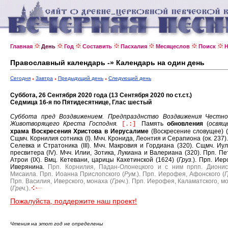
Главная
День
Год
Составить
Пасхалия
Месяцеслов
Поиск
Н
Православный календарь -» Календарь на один день
Сегодня
Завтра
Предыдущий день
Следующий день
Суббота, 26 Сентября 2020 года (13 Сентября 2020 по ст.ст.)
Седмица 16-я по Пятидесятнице, Глас шестый
Суббота пред Воздвижением.
Предпразднство Воздвижения Честно
Животворящего Креста Господня.
Память
обновления
(
освящ
[.:]
храма Воскресения Христова в Иерусалиме
(Воскресение словущее) (
Сщмч. Корнилия сотника (I).
Мчч. Кронида, Леонтия и Серапиона (ок. 237)
Селевка и Стратоника (III).
Мчч. Макровия и Гордиана (320).
Сщмч. Иул
пресвитера (IV).
Мчч. Илии, Зотика, Лукиана и Валериана (320).
Прп. Пе
Атрои (IX).
Вмц. Кетевани, царицы Кахетинской (1624) (
Груз.
).
Прп. Иер
Иверянина.
Прп. Корнилия, Падан-Олонецкого и с ним прпп. Диони
Мисаила.
Прп. Иоанна Прислопского (
Рум.
).
Прп. Иерофея, Афонского (
Г
Прп. Василия, Иверского, монаха (
Греч.
).
Прп. Иерофея, Каламатского, м
(
Греч.
).
Пожалуйста, поддержите наш проект!
Чтения на этот год не определены