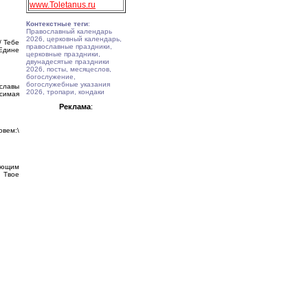
www.Toletanus.ru
Контекстные теги
:
Православный календарь
2026, церковный календарь,
/ Тебе
православные праздники,
Едине
церковные праздники,
двунадесятые праздники
2026, посты, месяцеслов,
богослужение,
богослужебные указания
 славы
2026, тропари, кондаки
осимая
Реклама
:
овем:\
ающим
 Твое