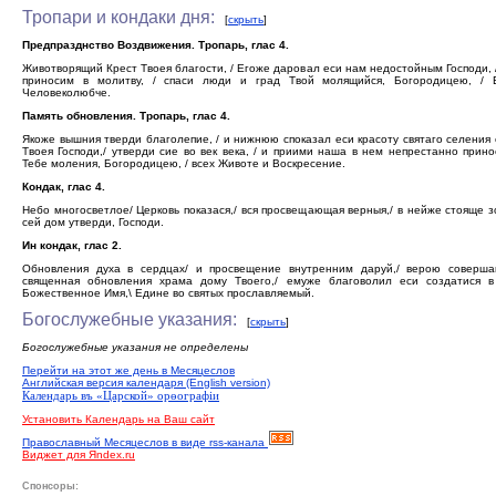
Тропари и кондаки дня:
[
скрыть
]
Предпразднство Воздвижения. Тропарь, глас 4.
Животворящий Крест Твоея благости, / Егоже даровал еси нам недостойным Господи, 
приносим в молитву, / спаси люди и град Твой молящийся, Богородицею, / 
Человеколюбче.
Память обновления. Тропарь, глас 4.
Якоже вышния тверди благолепие, / и нижнюю споказал еси красоту святаго селения
Твоея Господи,/ утверди сие во век века, / и приими наша в нем непрестанно прин
Тебе моления, Богородицею, / всех Животе и Воскресение.
Кондак, глас 4.
Небо многосветлое/ Церковь показася,/ вся просвещающая верныя,/ в нейже стояще з
сей дом утверди, Господи.
Ин кондак, глас 2.
Обновления духа в сердцах/ и просвещение внутренним даруй,/ верою соверш
священная обновления храма дому Твоего,/ емуже благоволил еси создатися в
Божественное Имя,\ Едине во святых прославляемый.
Богослужебные указания:
[
скрыть
]
Богослужебные указания не определены
Перейти на этот же день в Месяцеслов
Английская версия календаря (English version)
Календарь въ «Царской» орѳографiи
Установить Календарь на Ваш сайт
Православный Месяцеслов в виде rss-канала
Виджет для Яndex.ru
Спонсоры: