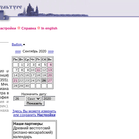
астройки
Справка
In english
Выбор
«««
Сентябрь 2020
»»»
Пн
Вт
Ср
Чт
Пт
Сб
Вс
1
2
3
4
5
6
7
8
9
10
11
12
13
го и
ения
)
14
15
16
17
18
19
20
355).
21
22
23
24
25
26
27
.
Мчч.
28
29
30
иана
тра в
Назначить дату:
офея
сия и
реч.
).
онаха
Здесь Вы можете изменить
или сохранить
Настройки
Наши партнеры
:
Древний вестготский
(испано-мосарабский)
календарь