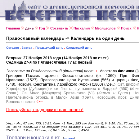
Главная
День
Год
Составить
Пасхалия
Месяцеслов
Поиск
Н
Православный календарь -» Календарь на один день
Сегодня
Завтра
Предыдущий день
Следующий день
Вторник, 27 Ноября 2018 года (14 Ноября 2018 по ст.ст.)
Седмица 27-я по Пятидесятнице, Глас первый
Заговенье на Рождественский (Филиппов) пост.
Апостола
Филиппа
(I
+
Григория Паламы, архиеп. Фессалонитского (ок. 1360).
Прп. Фил
Ирапского (1527).
Правоверного царя Иустиниана (565) и царицы Фе
(548).
Новомч. Константина Идрийского (Афон) (1800) (
Греч.
).
Свт. Дифриг
Херефорда (Дубриция) и св. Гвента, пустынника о. Бэрдсей (550) (
Кел
Брит.
).
Св. Мало (Макулуса) Британского (VII) (
Кельт. и Брит.
).
Но
Пантелеимона отрока, в Малой Азии (
Греч.
).
Новосщмч. прот. Дим
Беневоленского.
Пожалуйста, поддержите наш проект!
Утр. - Ин., 67 зач., XXI, 15-25. Лит. - 1 Тим., 285 зач. (от полу́), V, 1-10. Лк., 75 зач., X
15 - за понедельник и за вторник (под зачало): 1 Тим., 286 зач., V, 11-21. Лк., 77 зач.
25-35. Ап.: 1 Кор., 131 зач., IV, 9-16. Ин., 5 зач., I, 43-51.
Тропари и кондаки дня:
[
скрыть
]