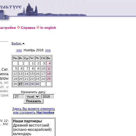
астройки
Справка
In english
Выбор
«««
Ноябрь 2018
»»»
Пн
Вт
Ср
Чт
Пт
Сб
Вс
1
2
3
4
5
6
7
8
9
10
11
).
Свт.
иппа
12
13
14
15
16
17
18
одоры
19
20
21
22
23
24
25
а, еп
26
27
28
29
30
ьт. и
вомч.
Назначить дату:
итрия
Здесь Вы можете изменить
или сохранить
Настройки
IV, 12-
Наши партнеры
:
, XIV,
Древний вестготский
(испано-мосарабский)
календарь