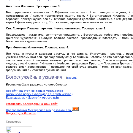
Апостола Филиппа. Тропарь, глас 3.
Благоукрашается вселенная, / Ефиопия ликовствует, / яко венцем красуема, / 
просветившися, / светло торжествует память твою, / Богоглаголиве Филиппе, / 
веровати Христу научил еси / и течение совершил достойно Евангелия. / Тем дерзн
варит Ефиопская рука к Богу, / Егоже моли даровати нам велию милость.
Свт. Григория Паламы, архиеп. Фессалонитского. Тропарь, глас 8.
Православию наставниче, святителем украшение, / Богословцем поборниче непобе
Григорие чудотворче, / Солуню великая похвало, проповедниче благодати, / моли 
Бога спастися душам нашим.
Прп. Филиппа Ирапского. Тропарь, глас 4.
Яко кедр, в пустыни давидски растущ, и яко финикс, благоуханен цветущ, / рев
учителю твоему был еси, преподобному отцу Корнилию, / стопам бо его последовал ес
святое иго взем, / светлым житием просиял еси, яко солнце, / явлься мирови м
чудесы, отче Филиппе! / И ныне на Небесех предстоиши Престолу Пресвятыя Троицы / 
великое имея дерзновение, / преподобнии свой руце воздев, / моли от враг сохра
градом нашим / и спастися душам нашим.
Богослужебные указания:
[
скрыть
]
Богослужебные указания не определены
Перейти на этот же день в Месяцеслов
Английская версия календаря (English version)
Календарь въ «Царской» орѳографiи
Установить Календарь на Ваш сайт
Православный Месяцеслов в виде rss-канала
Виджет для Яndex.ru
Спонсоры: