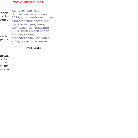
www.Toletanus.ru
Контекстные теги
:
тобою
Православный календарь
вся бо
2026, церковный календарь,
овенно
православные праздники,
церковные праздники,
двунадесятые праздники
2026, посты, месяцеслов,
богослужение,
димый,
богослужебные указания
Христа
2026, тропари, кондаки
Реклама
:
нитель
и / и,
ногими
и, яко
нитися