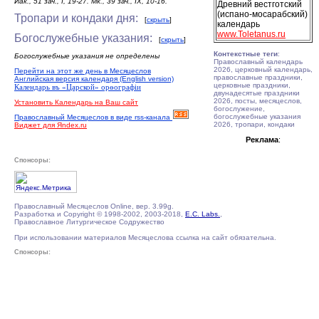
Иак., 51 зач., I, 19-27. Мк., 39 зач., IX, 10-16.
Древний вестготский
(испано-мосарабский)
Тропари и кондаки дня:
[
скрыть
]
календарь
www.Toletanus.ru
Богослужебные указания:
[
скрыть
]
Контекстные теги
:
Богослужебные указания не определены
Православный календарь
2026, церковный календарь,
Перейти на этот же день в Месяцеслов
православные праздники,
Английская версия календаря (English version)
церковные праздники,
Календарь въ «Царской» орѳографiи
двунадесятые праздники
2026, посты, месяцеслов,
Установить Календарь на Ваш сайт
богослужение,
богослужебные указания
Православный Месяцеслов в виде rss-канала
2026, тропари, кондаки
Виджет для Яndex.ru
Реклама
:
Спонсоры:
Православный Месяцеслов Online, вер. 3.99g.
Разработка и Copyright © 1998-2002, 2003-2018,
E.C. Labs.
,
Православное Литургическое Содружество
При использовании материалов Месяцеслова ссылка на сайт обязательна.
Спонсоры: