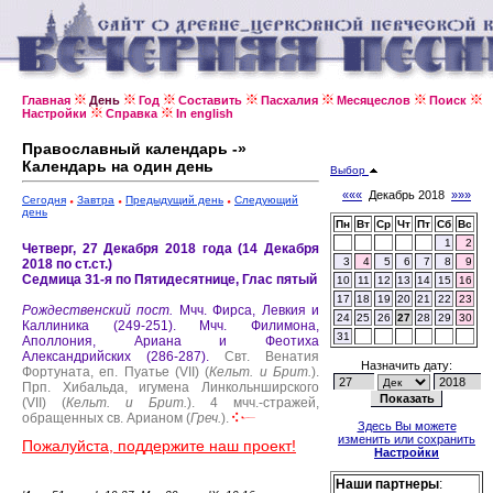
Главная
День
Год
Составить
Пасхалия
Месяцеслов
Поиск
Настройки
Справка
In english
Православный календарь -»
Календарь на один день
Выбор
«««
Декабрь 2018
»»»
Сегодня
Завтра
Предыдущий день
Следующий
день
Пн
Вт
Ср
Чт
Пт
Сб
Вс
1
2
Четверг, 27 Декабря 2018 года (14 Декабря
3
4
5
6
7
8
9
2018 по ст.ст.)
Седмица 31-я по Пятидесятнице, Глас пятый
10
11
12
13
14
15
16
17
18
19
20
21
22
23
Рождественский пост.
Мчч. Фирса, Левкия и
24
25
26
27
28
29
30
Каллиника (249-251).
Мчч. Филимона,
31
Аполлония, Ариана и Феотиха
Александрийских (286-287).
Свт. Венатия
Назначить дату:
Фортуната, еп. Пуатье (VII) (
Кельт. и Брит.
).
Прп. Хибальда, игумена Линкольнширского
(VII) (
Кельт. и Брит.
).
4 мчч.-стражей,
обращенных св. Арианом (
Греч.
).
Здесь Вы можете
изменить или сохранить
Пожалуйста, поддержите наш проект!
Настройки
Наши партнеры
: