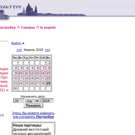
астройки
Справка
In english
Выбор
«««
Апрель 2018
»»»
Пн
Вт
Ср
Чт
Пт
Сб
Вс
1
2
3
4
5
6
7
8
ящее
дящее
9
10
11
12
13
14
15
.
Прп.
16
17
18
19
20
21
22
Ники,
23
24
25
26
27
28
29
ной.
30
92) и
Назначить дату:
Здесь Вы можете изменить
-15.
или сохранить
Настройки
Наши партнеры
:
Древний вестготский
(испано-мосарабский)