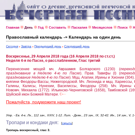
Главная
День
Год
Составить
Пасхалия
Месяцеслов
Поиск
Н
Православный календарь -» Календарь на один день
Сегодня
Завтра
Предыдущий день
Следующий день
Воскресенье, 29 Апреля 2018 года (16 Апреля 2018 по ст.ст.)
Неделя 4-я по Пасхе, о расслабленном, Глас третий
Перенесение мощей мч. Авраамия Болгарского (1230) (
переход
празднование в Неделю 4-ю по Пасхе
).
Прав. Тавифы (I) (
перехо
празднование Неделю 4-ю по Пасхе
).
Мцц. Агапии, Ирины и Хионии (304)
княгини Феодоры-Вассы, Нижегородской.
Мч. Леонида и мцц. Хариессы, 
Галины, Калисы, Нунехии, Василиссы, Феодоры (258).
Мч. Ирины и
Новомч. Михаила (1772).
Ильинско-Черниговской (1658), Тамбовской (16
Шуйской икон Божией Матери.
Пожалуйста, поддержите наш проект!
Утр. - Ев. 4-е, Лк., 112 зач., XXIV, 1-12. Лит. - Деян., 23 зач., IX, 32-42. Ин., 14 зач., V, 1
Тропари и кондаки дня:
[
скрыть
]
Тропарь воскресный, глас 3.