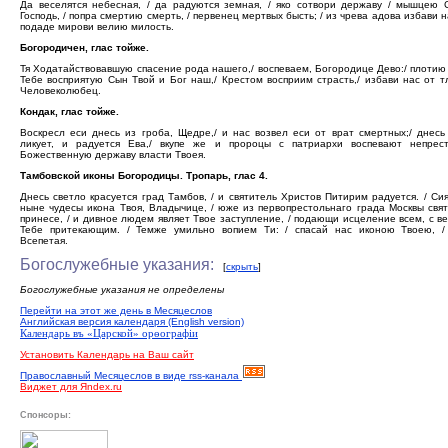
Да веселятся небесная, / да радуются земная, / яко сотвори державу / мышцею 
Господь, / попра смертию смерть, / первенец мертвых бысть; / из чрева адова избави на
подаде мирови велию милость.
Богородичен, глас тойже.
Тя Ходатайствовавшую спасение рода нашего,/ воспеваем, Богородице Дево:/ плотию
Тебе восприятую Сын Твой и Бог наш,/ Крестом восприим страсть,/ избави нас от т
Человеколюбец.
Кондак, глас тойже.
Воскресл еси днесь из гроба, Щедре,/ и нас возвел еси от врат смертных;/ днес
ликует, и радуется Ева,/ вкупе же и пророцы с патриархи воспевают непрест
Божественную державу власти Твоея.
Тамбовской иконы Богородицы. Тропарь, глас 4.
Днесь светло красуется град Тамбов, / и святитель Христов Питирим радуется. / Си
ныне чудесы икона Твоя, Владычице, / юже из первопрестольнаго града Москвы свя
принесе, / и дивное людем являет Твое заступление, / подающи исцеление всем, с в
Тебе притекающим. / Темже умильно вопием Ти: / спасай нас иконою Твоею, /
Всепетая.
Богослужебные указания:
[
скрыть
]
Богослужебные указания не определены
Перейти на этот же день в Месяцеслов
Английская версия календаря (English version)
Календарь въ «Царской» орѳографiи
Установить Календарь на Ваш сайт
Православный Месяцеслов в виде rss-канала
Виджет для Яndex.ru
Спонсоры: