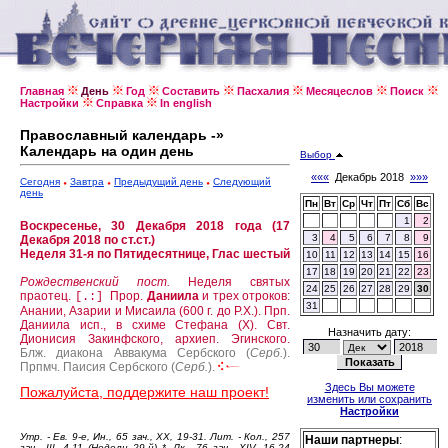
Главная
День
Год
Составить
Пасхалия
Месяцеслов
Поиск
Настройки
Справка
In english
Православный календарь -»
Календарь на один день
Выбор
«««
Декабрь 2018
»»»
Сегодня
Завтра
Предыдущий день
Следующий
день
Пн
Вт
Ср
Чт
Пт
Сб
Вс
1
2
Воскресенье, 30 Декабря 2018 года (17
3
4
5
6
7
8
9
Декабря 2018 по ст.ст.)
Неделя 31-я по Пятидесятнице, Глас шестый
10
11
12
13
14
15
16
17
18
19
20
21
22
23
Рождественский пост.
Неделя святых
24
25
26
27
28
29
30
праотец.
Прор.
Даниила
и трех отроков:
[.:]
31
Анании, Азарии и Мисаила (600 г. до Р.Х.).
Прп.
Даниила исп., в схиме Стефана (X).
Свт.
Назначить дату:
Дионисия Закинфского, архиеп. Эгинского.
Блж. диакона Аввакума Сербского (
Серб.
).
Прпмч. Паисия Сербского (
Серб.
).
Здесь Вы можете
Пожалуйста, поддержите наш проект!
изменить или сохранить
Настройки
Утр. - Ев. 9-е, Ин., 65 зач., XX, 19-31. Лит. - Кол., 257
Наши партнеры
:
зач., III, 4-11 (Недели 29-й) *. Лк., 76 зач., XIV, 16-24