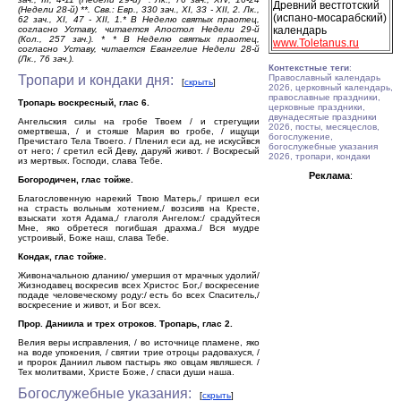
Древний вестготский
(Недели 28-й) **. Свв.: Евр., 330 зач., XI, 33 - XII, 2. Лк.,
(испано-мосарабский)
62 зач., XI, 47 - XII, 1.* В Неделю святых праотец,
согласно Уставу, читается Апостол Недели 29-й
календарь
(Кол., 257 зач.). * * В Неделю святых праотец,
www.Toletanus.ru
согласно Уставу, читается Евангелие Недели 28-й
(Лк., 76 зач.).
Контекстные теги
:
Тропари и кондаки дня:
Православный календарь
[
скрыть
]
2026, церковный календарь,
православные праздники,
Тропарь воскресный, глас 6.
церковные праздники,
двунадесятые праздники
Ангельския силы на гробе Твоем / и стрегущии
2026, посты, месяцеслов,
омертвеша, / и стояше Мария во гробе, / ищущи
богослужение,
Пречистаго Тела Твоего. / Пленил еси ад, не искусйвся
богослужебные указания
от него; / сретил есй Деву, даруяй живот. / Воскресый
2026, тропари, кондаки
из мертвых. Господи, слава Тебе.
Реклама
:
Богородичен, глас тойже.
Благословенную нарекий Твою Матерь,/ пришел еси
на страсть вольным хотением,/ возсияв на Кресте,
взыскати хотя Адама,/ глаголя Ангелом:/ срадуйтеся
Мне, яко обретеся погибшая драхма./ Вся мудре
устроивый, Боже наш, слава Тебе.
Кондак, глас тойже.
Живоначальною дланию/ умершия от мрачных удолий/
Жизнодавец воскресив всех Христос Бог,/ воскресение
подаде человеческому роду:/ есть бо всех Спаситель,/
воскресение и живот, и Бог всех.
Прор. Даниила и трех отроков. Тропарь, глас 2.
Велия веры исправления, / во источнице пламене, яко
на воде упокоения, / святии трие отроцы радовахуся, /
и пророк Даниил львом пастырь яко овцам являшеся. /
Тех молитвами, Христе Боже, / спаси души наша.
Богослужебные указания:
[
скрыть
]