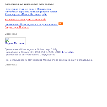
Богослужебные указания не определены
Перейти на этот же день в Месяцеслов
Английская версия календаря (English version)
Календарь въ «Царской» орѳографiи
Установить Календарь на Ваш сайт
Православный Месяцеслов в виде rss-канала
Виджет для Яndex.ru
Спонсоры:
Православный Месяцеслов Online, вер. 3.99g.
Разработка и Copyright © 1998-2002, 2003-2018,
E.C. Labs.
,
Православное Литургическое Содружество
При использовании материалов Месяцеслова ссылка на сайт обязательна.
Спонсоры: