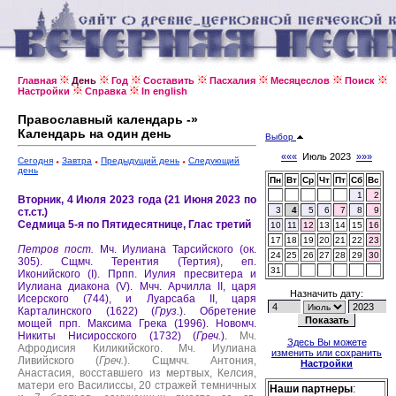
Главная
День
Год
Составить
Пасхалия
Месяцеслов
Поиск
Настройки
Справка
In english
Православный календарь -»
Календарь на один день
Выбор
«««
Июль 2023
»»»
Сегодня
Завтра
Предыдущий день
Следующий
день
Пн
Вт
Ср
Чт
Пт
Сб
Вс
1
2
Вторник, 4 Июля 2023 года (21 Июня 2023 по
3
4
5
6
7
8
9
ст.ст.)
Седмица 5-я по Пятидесятнице, Глас третий
10
11
12
13
14
15
16
17
18
19
20
21
22
23
Петров пост.
Мч. Иулиана Тарсийского (ок.
24
25
26
27
28
29
30
305).
Сщмч. Терентия (Тертия), еп.
31
Иконийского (I).
Прпп. Иулия пресвитера и
Иулиана диакона (V).
Мчч. Арчилла II, царя
Назначить дату:
Исерского (744), и Луарсаба II, царя
Карталинского (1622) (
Груз.
).
Обретение
мощей прп. Максима Грека (1996).
Новомч.
Никиты Нисиросского (1732) (
Греч.
).
Мч.
Здесь Вы можете
Афродисия Киликийского.
Мч. Иулиана
изменить или сохранить
Ливийского (
Греч.
).
Сщмчч. Антония,
Настройки
Анастасия, восставшего из мертвых, Келсия,
матери его Василиссы, 20 стражей темничных
Наши партнеры
: