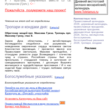
и 7 братьев, замученных вместе со св.
Древний вестготский
Иулианом (
Греч.
).
(испано-мосарабский)
календарь
Пожалуйста, поддержите наш проект!
www.Toletanus.ru
Контекстные теги
:
Чтения на этот год не определены
Православный календарь
2026, церковный календарь,
Тропари и кондаки дня:
православные праздники,
[
скрыть
]
церковные праздники,
двунадесятые праздники
Обретение мощей прп. Максима Грека. Тропарь прп.
2026, посты, месяцеслов,
Максиму Греку, глас 8.
богослужение,
богослужебные указания
Зарею Духа облистаемь, / витийствующих
2026, тропари, кондаки
богомудренно сподобился еси разумения, /
неведением омраченная сердца человеков светом
Реклама
:
благочестия просвещая, / пресветел явился еси
Православия светильник, Максиме преподобне, /
отонудуже ревности ради Всевидящаго / отечества
чужд и странен, Российския страны был еси
пресельник, / страдания темниц и заточения от
самодержавнаго претерпев, / десницею Вышняго
венчаешися и чудодействуеши преславная. / И о нас
ходатай буди непреложен, / чтущих любовию святую
память твою.
Богослужебные указания:
[
скрыть
]
Богослужебные указания не определены
Перейти на этот же день в Месяцеслов
Английская версия календаря (English version)
Календарь въ «Царской» орѳографiи
Установить Календарь на Ваш сайт
Православный Месяцеслов в виде rss-канала
Виджет для Яndex.ru