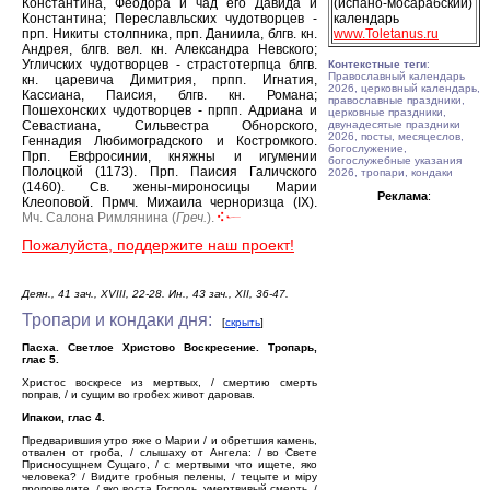
Константина, Феодора и чад его Давида и
(испано-мосарабский)
Константина; Переславльских чудотворцев -
календарь
прп. Никиты столпника, прп. Даниила, блгв. кн.
www.Toletanus.ru
Андрея, блгв. вел. кн. Александра Невского;
Угличских чудотворцев - страстотерпца блгв.
Контекстные теги
:
Православный календарь
кн. царевича Димитрия, прпп. Игнатия,
2026, церковный календарь,
Кассиана, Паисия, блгв. кн. Романа;
православные праздники,
Пошехонских чудотворцев - прпп. Адриана и
церковные праздники,
Севастиана, Сильвестра Обнорского,
двунадесятые праздники
2026, посты, месяцеслов,
Геннадия Любимоградского и Костромкого.
богослужение,
Прп. Евфросинии, княжны и игумении
богослужебные указания
Полоцкой (1173).
Прп. Паисия Галичского
2026, тропари, кондаки
(1460).
Св. жены-мироносицы Марии
Реклама
:
Клеоповой.
Прмч. Михаила черноризца (IX).
Мч. Салона Римлянина (
Греч.
).
Пожалуйста, поддержите наш проект!
Деян., 41 зач., XVIII, 22-28. Ин., 43 зач., XII, 36-47.
Тропари и кондаки дня:
[
скрыть
]
Пасха. Светлое Христово Воскресение. Тропарь,
глас 5.
Христос воскресе из мертвых, / смертию смерть
поправ, / и сущим во гробех живот даровав.
Ипакои, глас 4.
Предварившия утро яже о Марии / и обретшия камень,
отвален от гроба, / слышаху от Ангела: / во Свете
Присносущнем Сущаго, / с мертвыми что ищете, яко
человека? / Видите гробныя пелены, / тецыте и мiру
проповедите, / яко воста Господь, умертвивый смерть, /