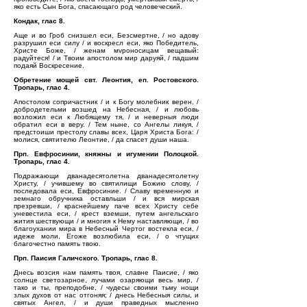
яко есть Сын Бога, спасающаго род человеческий.
Кондак, глас 8.
Аще и во Гроб снизшел еси, Безсмертне, / но адову
разрушил еси силу / и воскресл еси, яко Победитель,
Христе Боже, / женам мvроносицам вещавый:
радуйтеся! / и Твоим апостолом мир даруяй, / падшим
подаяй Воскресение.
Обретение мощей свт. Леонтия, еп. Ростовского.
Тропарь, глас 4.
Апостолом сопричастник / и к Богу молебник верен, /
добродетельми возшед на Небесная, / и любовь
возложил еси к Любящему тя, / и неверныя люди
обратил еси в веру. / Тем ныне, со Ангелы ликуя, /
предстоиши престолу славы всех, Царя Христа Бога: /
молися, святителю Леонтие, / да спасет души наша.
Прп. Евфросинии, княжны и игумении Полоцкой.
Тропарь, глас 4.
Подражающи дванадесятолетна дванадесятолетну
Христу, / учившему во святилищи Божию слову, /
последовала еси, Евфросиние. / Славу временную и
земнаго обручника оставльши / и вся мирская
презревши, / краснейшему паче всех Христу себе
уневестила еси, / крест вземши, путем ангельскаго
жития шествующи / и многия к Нему наставляющи, / во
благоухании мира в Небесный Чертог востекла еси, /
идеже моли, Егоже возлюбила еси, / о чтущих
благочестно память твою.
Прп. Паисия Галичского. Тропарь, глас 8.
Днесь возсия нам память твоя, славне Паисие, / яко
солнце светозарное, лучами озаряющи весь мир, /
тако и ты, преподобне, / чудесы своими тьму нощи
злых духов от нас отгоняя; / днесь Небесныя силы, и
святых Ангел, / и души праведных мысленно