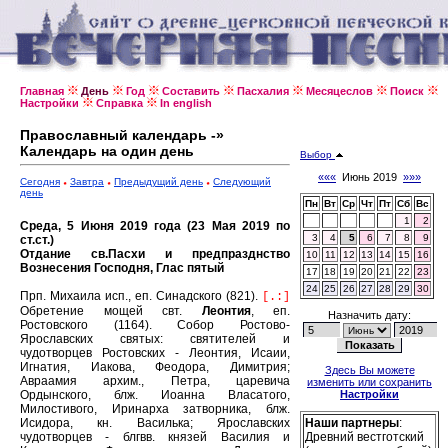
Главная
День
Год
Составить
Пасхалия
Месяцеслов
Поиск
Настройки
Справка
In english
Православный календарь -»
Календарь на один день
Выбор
«««
Июнь 2019
»»»
Сегодня
Завтра
Предыдущий день
Следующий
день
Пн
Вт
Ср
Чт
Пт
Сб
Вс
1
2
Среда, 5 Июня 2019 года (23 Мая 2019 по
3
4
5
6
7
8
9
ст.ст.)
Отдание св.Пасхи и предпразднство
10
11
12
13
14
15
16
Вознесения Господня, Глас пятый
17
18
19
20
21
22
23
24
25
26
27
28
29
30
Прп. Михаила исп., еп. Синадского (821).
[.:]
Обретение мощей свт.
Леонтия
, еп.
Назначить дату:
Ростовского (1164).
Собор Ростово-
Ярославских святых: святителей и
чудотворцев Ростовских - Леонтия, Исаии,
Игнатия, Иакова, Феодора, Димитрия;
Здесь Вы можете
Авраамия архим., Петра, царевича
изменить или сохранить
Ордынского, блж. Иоанна Власатого,
Настройки
Милостивого, Иринарха затворника, блж.
Исидора, кн. Василька; Ярославских
Наши партнеры
:
чудотворцев - блгвв. князей Василия и
Древний вестготский