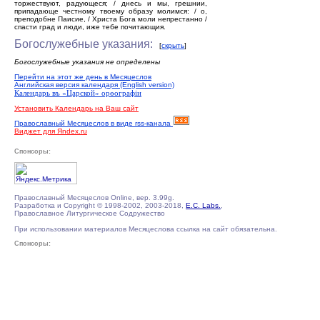
торжествуют, радующеся; / днесь и мы, грешнии,
припадающе честному твоему образу молимся: / о,
преподобне Паисие, / Христа Бога моли непрестанно /
спасти град и люди, иже тебе почитающия.
Богослужебные указания:
[
скрыть
]
Богослужебные указания не определены
Перейти на этот же день в Месяцеслов
Английская версия календаря (English version)
Календарь въ «Царской» орѳографiи
Установить Календарь на Ваш сайт
Православный Месяцеслов в виде rss-канала
Виджет для Яndex.ru
Спонсоры:
Православный Месяцеслов Online, вер. 3.99g.
Разработка и Copyright © 1998-2002, 2003-2018,
E.C. Labs.
,
Православное Литургическое Содружество
При использовании материалов Месяцеслова ссылка на сайт обязательна.
Спонсоры: