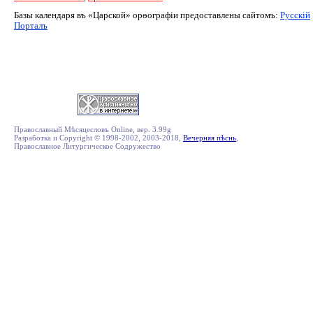
Базы календаря въ «Царской» орѳографiи предоставлены сайтомъ:
Русскiй
Порталъ
Православный Мѣсяцесловъ Online, вер. 3.99g
Разработка и Copyright © 1998-2002, 2003-2018,
Вечерняя пѣснь
,
Православное Литургическое Содружество