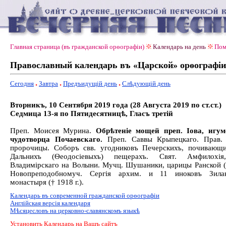
Главная страница (въ гражданской орѳографiи)
Календарь на день
Пом
Православный календарь въ «Царской» орѳографiи
Сегодня
Завтра
Предъидущiй день
Слѣдующiй день
Вторникъ, 10 Сентября 2019 года (28 Августа 2019 по ст.ст.)
Седмица 13-я по Пятидесятницѣ, Гласъ третiй
Преп. Моисея Мурина.
Обрѣтеніе мощей преп. Іова, игум
чудотворца Почаевскаго.
Преп. Саввы Крыпецкаго. Прав.
пророчицы. Соборъ свв. угодниковъ Печерскихъ, почивающ
Дальнихъ (Ѳеодосіевыхъ) пещерахъ. Свят. Амфилохія
Владимірскаго на Волыни. Мучц. Шушаники, царицы Ранской (
Новопреподобномуч. Сергія архим. и 11 иноковъ Зилан
монастыря († 1918 г.).
Календарь въ современной гражданской орѳографiи
Англiйская версiя календаря
Мѣсяцесловъ на церковно-славянскомъ языкѣ
Установить Календарь на Вашъ сайтъ