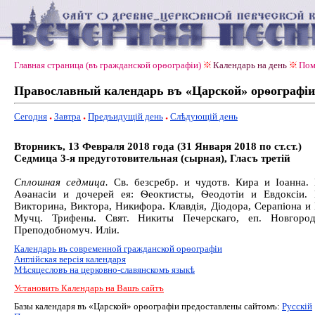
Главная страница (въ гражданской орѳографiи)
Календарь на день
Пом
Православный календарь въ «Царской» орѳографiи
Сегодня
Завтра
Предъидущiй день
Слѣдующiй день
Вторникъ, 13 Февраля 2018 года (31 Января 2018 по ст.ст.)
Седмица 3-я предуготовительная (сырная), Гласъ третiй
Сплошная седмица.
Св. безсребр. и чудотв. Кира и Іоанна.
Аѳанасіи и дочерей ея: Ѳеоктисты, Ѳеодотіи и Евдоксіи.
Викторина, Виктора, Никифора. Клавдія, Діодора, Серапіона и 
Мучц. Трифены. Свят. Никиты Печерскаго, еп. Новгородс
Преподобномуч. Иліи.
Календарь въ современной гражданской орѳографiи
Англiйская версiя календаря
Мѣсяцесловъ на церковно-славянскомъ языкѣ
Установить Календарь на Вашъ сайтъ
Базы календаря въ «Царской» орѳографiи предоставлены сайтомъ:
Русскiй