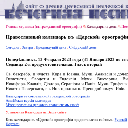
Главная страница (въ гражданской орѳографiи)
Календарь на день
Пом
Православный календарь въ «Царской» орѳографiи
Сегодня
Завтра
Предъидущiй день
Слѣдующiй день
Понедѣльникъ, 13 Февраля 2023 года (31 Января 2023 по ст.с
Седмица 2-я предуготовительная, Гласъ вторый
Св. безсребр. и чудотв. Кира и Іоанна. Мучц. Аѳанасіи и дочер
Ѳеоктисты, Ѳеодотіи и Евдоксіи. Мучч. Викторина, Вик
Никифора. Клавдія, Діодора, Серапіона и Папія. Мучц. Трифены.
Никиты Печерскаго, еп. Новгородскаго. Преподобномуч. Иліи.
Календарь въ современной гражданской орѳографiи
Англiйская версiя календаря
Мѣсяцесловъ на церковно-славянскомъ языкѣ
Установить Календарь на Вашъ сайтъ
Базы календаря въ «Царской» орѳографiи предоставлены сайтомъ:
Русскiй
Порталъ