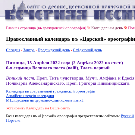
Главная страница (въ гражданской орѳографiи)
Календарь на день
Пом
Православный календарь въ «Царской» орѳографiи
Сегодня
Завтра
Предъидущiй день
Слѣдующiй день
Пятница, 15 Апрѣля 2022 года (2 Апрѣля 2022 по ст.ст.)
6-я седмица Великаго поста (ваiй), Гласъ первый
Великий пост.
Преп. Тита чудотворца. Мучч. Амфіана и Едесія
Поликарпа Александрійскаго. Преп. Григорія Никомидійскаго.
Календарь въ современной гражданской орѳографiи
Англiйская версiя календаря
Мѣсяцесловъ на церковно-славянскомъ языкѣ
Установить Календарь на Вашъ сайтъ
Базы календаря въ «Царской» орѳографiи предоставлены сайтомъ:
Русскiй
Порталъ