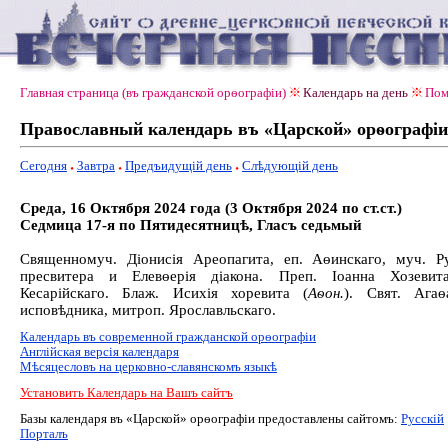
Главная страница (въ гражданской орѳографiи)
Календарь на день
Пом
Православный календарь въ «Царской» орѳографiи
Сегодня
Завтра
Предъидущiй день
Слѣдующiй день
Среда, 16 Октября 2024 года (3 Октября 2024 по ст.ст.)
Седмица 17-я по Пятидесятницѣ, Гласъ седьмый
Священномуч. Діонисія Ареопагита, еп. Аѳинскаго, муч. Р
пресвитера и Елевѳерія діакона. Преп. Іоанна Хозевита
Кесарійскаго. Блаж. Исихія хоревита (
Аѳон.
). Свят. Агаѳ
исповѣдника, митроп. Ярославльскаго.
Календарь въ современной гражданской орѳографiи
Англiйская версiя календаря
Мѣсяцесловъ на церковно-славянскомъ языкѣ
Установить Календарь на Вашъ сайтъ
Базы календаря въ «Царской» орѳографiи предоставлены сайтомъ:
Русскiй
Порталъ