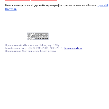
Базы календаря въ «Царской» орѳографiи предоставлены сайтомъ:
Русскiй
Порталъ
Православный Мѣсяцесловъ Online, вер. 3.99g
Разработка и Copyright © 1998-2002, 2003-2018,
Вечерняя пѣснь
,
Православное Литургическое Содружество