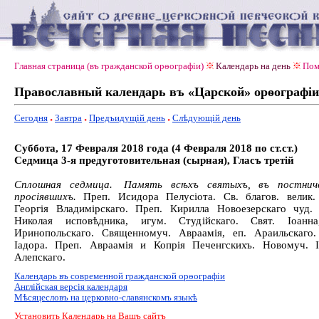
Главная страница (въ гражданской орѳографiи)
Календарь на день
Пом
Православный календарь въ «Царской» орѳографiи
Сегодня
Завтра
Предъидущiй день
Слѣдующiй день
Суббота, 17 Февраля 2018 года (4 Февраля 2018 по ст.ст.)
Седмица 3-я предуготовительная (сырная), Гласъ третiй
Сплошная седмица.
Память всѣхъ святыхъ, въ постнич
просіявшихъ.
Преп. Исидора Пелусіота. Св. благов. велик.
Георгія Владимірскаго. Преп. Кирилла Новоезерскаго чуд.
Николая исповѣдника, игум. Студійскаго. Свят. Іоанна
Иринопольскаго. Священномуч. Авраамія, еп. Араильскаго
Іадора. Преп. Авраамія и Копрія Печенгскихъ. Новомуч. 
Алепскаго.
Календарь въ современной гражданской орѳографiи
Англiйская версiя календаря
Мѣсяцесловъ на церковно-славянскомъ языкѣ
Установить Календарь на Вашъ сайтъ