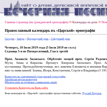
Главная страница (въ гражданской орѳографiи)
Календарь на день
Пом
Православный календарь въ «Царской» орѳографiи
Сегодня
Завтра
Предъидущiй день
Слѣдующiй день
Четвергъ, 18 Іюля 2019 года (5 Іюля 2019 по ст.ст.)
Седмица 5-я по Пятидесятницѣ, Гласъ третiй
Преп. Аѳанасія Аѳонскаго. Обрѣтеніе мощей преп. Сергія Радонеж
Мучц. Анны и Кириллы. Препмуч. Кипріана Аѳонскаго. Преп. Аѳ
пустынника. Преподобномученицъ: вел. княгини Елизаветы и инокини Ва
иже съ ними князей: Іоанна, Игоря, Константина, Сергія и Владиміра († 1918
Календарь въ современной гражданской орѳографiи
Англiйская версiя календаря
Мѣсяцесловъ на церковно-славянскомъ языкѣ
Установить Календарь на Вашъ сайтъ
Базы календаря въ «Царской» орѳографiи предоставлены сайтомъ:
Русскiй Порталъ