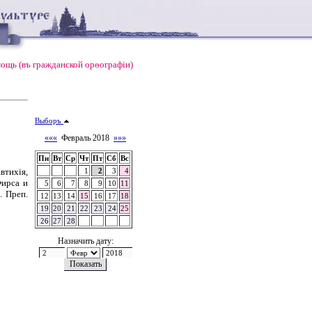
ощь (въ гражданской орѳографiи)
Выборъ
«««
Февраль 2018
»»»
Пн
Вт
Ср
Чт
Пт
Сб
Вс
втихія,
1
2
3
4
ирса и
5
6
7
8
9
10
11
. Преп.
12
13
14
15
16
17
18
19
20
21
22
23
24
25
26
27
28
Назначить дату: