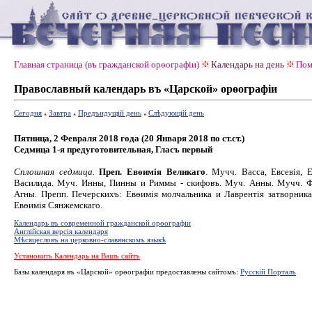
Главная страница (въ гражданской орѳографiи)
Календарь на день
Пом
Православный календарь въ «Царской» орѳографiи
Сегодня
Завтра
Предъидущiй день
Слѣдующiй день
Пятница, 2 Февраля 2018 года (20 Января 2018 по ст.ст.)
Седмица 1-я предуготовительная, Гласъ первый
Сплошная седмица.
Преп. Евѳимія Великаго
. Мучч. Васса, Евсевія, Е
Василида. Муч. Инны, Пинны и Риммы - скифовъ. Муч. Анны. Мучч. Ф
Агны. Препп. Печерскихъ: Евѳимія молчальника и Лаврентія затворника
Евѳимія Сянжемскаго.
Календарь въ современной гражданской орѳографiи
Англiйская версiя календаря
Мѣсяцесловъ на церковно-славянскомъ языкѣ
Установить Календарь на Вашъ сайтъ
Базы календаря въ «Царской» орѳографiи предоставлены сайтомъ:
Русскiй Порталъ