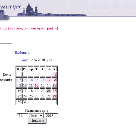
ощь (въ гражданской орѳографiи)
Выборъ
«««
Іюль 2018
»»»
Пн
Вт
Ср
Чт
Пт
Сб
Вс
. Блаж.
1
окопія
2
3
4
5
6
7
8
9
10
11
12
13
14
15
16
17
18
19
20
21
22
23
24
25
26
27
28
29
30
31
Назначить дату: