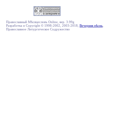
Православный Мѣсяцесловъ Online, вер. 3.99g
Разработка и Copyright © 1998-2002, 2003-2018,
Вечерняя пѣснь
,
Православное Литургическое Содружество