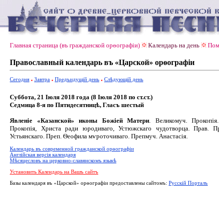
Главная страница (въ гражданской орѳографiи)
Календарь на день
Пом
Православный календарь въ «Царской» орѳографiи
Сегодня
Завтра
Предъидущiй день
Слѣдующiй день
Суббота, 21 Іюля 2018 года (8 Іюля 2018 по ст.ст.)
Седмица 8-я по Пятидесятницѣ, Гласъ шестый
Явленіе «Казанской» иконы Божіей Матери
. Великомуч. Прокопія
Прокопія, Христа ради юродиваго, Устюжскаго чудотворца. Прав. Пр
Устьянскаго. Преп. Ѳеофила мѵроточиваго. Препмуч. Анастасія.
Календарь въ современной гражданской орѳографiи
Англiйская версiя календаря
Мѣсяцесловъ на церковно-славянскомъ языкѣ
Установить Календарь на Вашъ сайтъ
Базы календаря въ «Царской» орѳографiи предоставлены сайтомъ:
Русскiй Порталъ