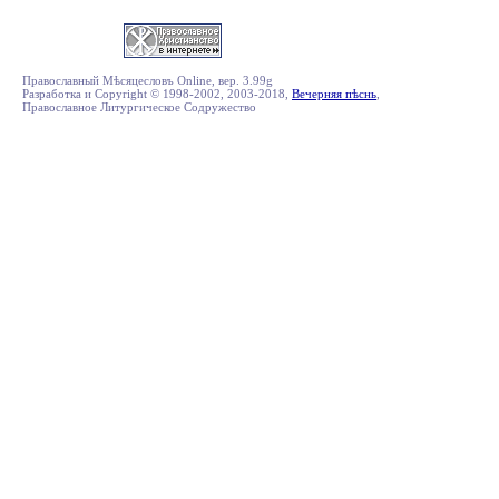
Православный Мѣсяцесловъ Online, вер. 3.99g
Разработка и Copyright © 1998-2002, 2003-2018,
Вечерняя пѣснь
,
Православное Литургическое Содружество