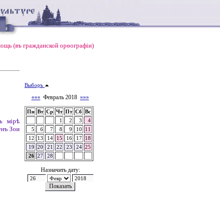
ощь (въ гражданской орѳографiи)
Выборъ
«««
Февраль 2018
»»»
Пн
Вт
Ср
Чт
Пт
Сб
Вс
ъ мірѣ
1
2
3
4
енъ Зои
5
6
7
8
9
10
11
12
13
14
15
16
17
18
19
20
21
22
23
24
25
26
27
28
Назначить дату: