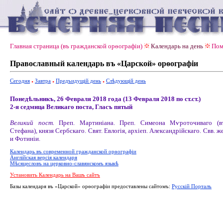
Главная страница (въ гражданской орѳографiи)
Календарь на день
Пом
Православный календарь въ «Царской» орѳографiи
Сегодня
Завтра
Предъидущiй день
Слѣдующiй день
Понедѣльникъ, 26 Февраля 2018 года (13 Февраля 2018 по ст.ст.)
2-я седмица Великаго поста, Гласъ пятый
Великий пост.
Преп. Мартиніана. Преп. Симеона Мѵроточиваго (в
Стефана), князя Сербскаго. Свят. Евлогія, архіеп. Александрійскаго. Свв. ж
и Фотиніи.
Календарь въ современной гражданской орѳографiи
Англiйская версiя календаря
Мѣсяцесловъ на церковно-славянскомъ языкѣ
Установить Календарь на Вашъ сайтъ
Базы календаря въ «Царской» орѳографiи предоставлены сайтомъ:
Русскiй Порталъ