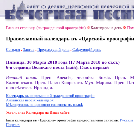
Главная страница (въ гражданской орѳографiи)
Календарь на день
Пом
Православный календарь въ «Царской» орѳографiи
Сегодня
Завтра
Предъидущiй день
Слѣдующiй день
Пятница, 30 Марта 2018 года (17 Марта 2018 по ст.ст.)
6-я седмица Великаго поста (ваiй), Гласъ первый
Великий пост.
Преп. Алексія, человѣка Божія. Преп. Ма
Калязинскаго. Преп. Павла Кипрскаго. Муч. Марина. Преп. Пат
просвѣтителя Ирландіи.
Календарь въ современной гражданской орѳографiи
Англiйская версiя календаря
Мѣсяцесловъ на церковно-славянскомъ языкѣ
Установить Календарь на Вашъ сайтъ
Базы календаря въ «Царской» орѳографiи предоставлены сайтомъ:
Русскiй
Порталъ