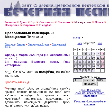
Главная
День
Год
Составить
Пасхалия
Месяцеслов
Поиск
Настройки
Справка
In english
Православный календарь -»
Месяцеслов Типикона
Выбор
«««
Март 2023
»»»
Сегодня
Завтра
Предыдущий день
Следующий
день
Пн
Вт
Ср
Чт
Пт
Сб
Вс
1
2
3
4
5
Среда, 1 Марта 2023 года (16 Февраля 2023
6
7
8
9
10
11
12
по ст.ст.)
1-я седмица Великого поста, Глас
13
14
15
16
17
18
19
четвертый
20
21
22
23
24
25
26
27
28
29
30
31
s~_i. Ст~а'гw мч~нка
памфi'ла
, и= и=`же
съ ни'мъ.
Назначить дату:
Тропа'рь, гла'съ д~:
М
ч~нцы твои` гд\си, во страда'нiихъ свои'хъ
Здесь Вы можете
вjьнцы` прiя'ша нетлjь^нныя w\т тебе` бг~а
изменить или сохранить
на'шегw: и=му'ще бо крjь'пость твою`
Настройки
мучи'телей низложи'ша, сокруши'ша и=
Показать богослужебные
де'мwнwвъ немощны^я де'рзwсти. тjь'хъ
указания
моли'твами сп~си` ду'шы на'шя.