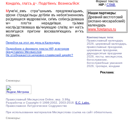
Формат текста:
Конда'къ, гла'съ д~. Подо'бенъ: Вознесы'йся:
HIP
/
СЛАВ.
М
уче'нi_емъ стра^шнымъ предлежа'щымъ,
Наши партнеры
:
гд\сни страда'льцы до'блiи въ небоя'зненномъ
Древний вестготский
ра'дующеся мудрова'нiи, си'мъ собесjь'доваша
(испано-мосарабский)
w= пло'ти неради'вше. тjь'мже
календарь
наслjь'дствоваша вjь'чнующую сла'ву, w= на'съ
www.Toletanus.ru
моля'щеся при'снw восхваля'ющихъ и='хъ
по'двиги.
Контекстные теги
:
Православный календарь
Перейти на этот же день в Календарь
2026, церковный календарь,
православные праздники,
Подробнее о формате текста HIP, в котором
церковные праздники,
представлен Месяцеслов
двунадесятые праздники
Не отображается церковно-славянский шрифт?
2026, посты, месяцеслов,
богослужение,
богослужебные указания
2026, тропари, кондаки
Реклама
:
Спонсоры:
Православный Месяцеслов Online, вер. 3.99g.
Разработка и Copyright © 1998-2002, 2003-2018,
E.C. Labs.
,
Православное Литургическое Содружество
При использовании материалов Месяцеслова ссылка на сайт обязательна.
Спонсоры: