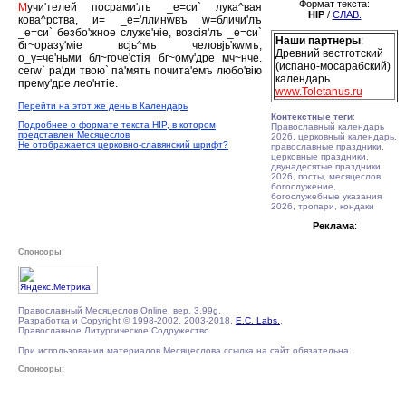
Формат текста:
М
учи'телей посрами'лъ _е=си` лука^вая
HIP
/
СЛАВ.
кова^рства, и= _е='ллинwвъ w=бличи'лъ
_е=си` безбо'жное служе'нiе, возсiя'лъ _е=си`
Наши партнеры
:
бг~оразу'мiе всjь^мъ человjь'кwмъ,
Древний вестготский
о_у=че'ньми бл~гоче'стiя бг~ому'дре мч~нче.
(испано-мосарабский)
сегw` ра'ди твою` па'мять почита'емъ любо'вiю
календарь
прему'дре лео'нтiе.
www.Toletanus.ru
Перейти на этот же день в Календарь
Контекстные теги
:
Подробнее о формате текста HIP, в котором
Православный календарь
представлен Месяцеслов
2026, церковный календарь,
Не отображается церковно-славянский шрифт?
православные праздники,
церковные праздники,
двунадесятые праздники
2026, посты, месяцеслов,
богослужение,
богослужебные указания
2026, тропари, кондаки
Реклама
:
Спонсоры:
Православный Месяцеслов Online, вер. 3.99g.
Разработка и Copyright © 1998-2002, 2003-2018,
E.C. Labs.
,
Православное Литургическое Содружество
При использовании материалов Месяцеслова ссылка на сайт обязательна.
Спонсоры: