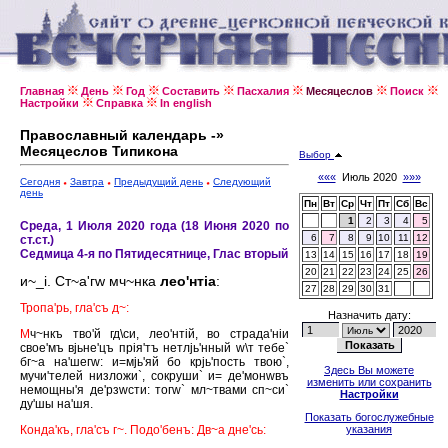
Главная
День
Год
Составить
Пасхалия
Месяцеслов
Поиск
Настройки
Справка
In english
Православный календарь -»
Месяцеслов Типикона
Выбор
«««
Июль 2020
»»»
Сегодня
Завтра
Предыдущий день
Следующий
день
Пн
Вт
Ср
Чт
Пт
Сб
Вс
1
2
3
4
5
Среда, 1 Июля 2020 года (18 Июня 2020 по
6
7
8
9
10
11
12
ст.ст.)
Седмица 4-я по Пятидесятнице, Глас вторый
13
14
15
16
17
18
19
20
21
22
23
24
25
26
и~_i. Ст~а'гw мч~нка
лео'нтiа
:
27
28
29
30
31
Тропа'рь, гла'съ д~:
Назначить дату:
М
ч~нкъ тво'й гд\си, лео'нтiй, во страда'нiи
свое'мъ вjьне'цъ прiя'тъ нетлjь'нный w\т тебе`
бг~а на'шегw: и=мjь'яй бо крjь'пость твою`,
Здесь Вы можете
мучи'телей низложи`, сокруши` и= де'монwвъ
изменить или сохранить
немощны'я де'рзwсти: тогw` мл~твами сп~си`
Настройки
ду'шы на'шя.
Показать богослужебные
Конда'къ, гла'съ г~. Подо'бенъ: Дв~а дне'сь:
указания