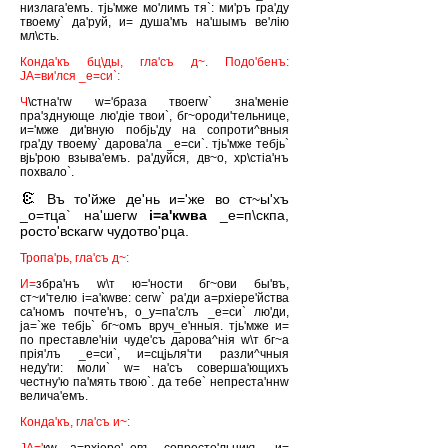
низлага'емъ. тjь'мже мо'лимъ тя`: ми'ръ гра'ду
твоему` да'руй, и= душа'мъ на'шымъ ве'лiю
мл\сть.
Конда'къ бц\ды, гла'съ д~. Подо'бенъ:
JА=ви'лся _е=си`:
Ч
\стна'гw w='браза твоегw` зна'менiе
пра'зднующе лю'дiе твои`, бг~ороди'тельнице,
и='мже ди'вную побjь'ду на сопроти^вныя
гра'ду твоему` дарова'ла _е=си`. тjь'мже тебjь`
вjь'рою взыва'емъ. ра'дуйся, дв~о, хр\стiа'нъ
похвало`.
Въ то'йже де'нь и='же во ст~ы'хъ
_о=тца` на'шегw
i=а'кwва
_е=п\скпа,
росто'вскагw чудотво'рца.
Тропа'рь, гла'съ д~:
И=
збра'нъ w\т ю='ности бг~ови бы'въ,
ст~и'телю i=а'кwве: сегw` ра'ди а=рхiере'йства
са'номъ почте'нъ, о_у=па'слъ _е=си` лю'ди,
jа=`же тебjь` бг~омъ вруч_е'нныя. тjь'мже и=
по преставле'нiи чуде'съ дарова^нiя w\т бг~а
прiя'лъ _е=си`, и=сцjьля'ти разли^чныя
неду'ги: моли` w= на'съ соверша'ющихъ
честну'ю па'мять твою`. да тебе` непреста'ннw
велича'емъ.
Конда'къ, гла'съ и~: