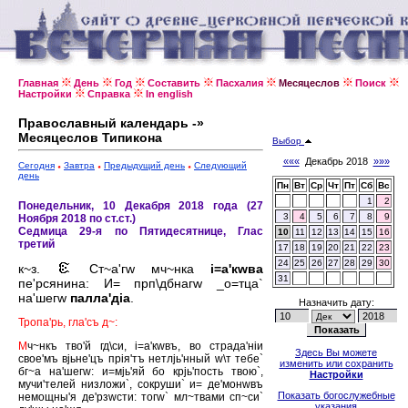
Главная
День
Год
Составить
Пасхалия
Месяцеслов
Поиск
Настройки
Справка
In english
Православный календарь -»
Месяцеслов Типикона
Выбор
«««
Декабрь 2018
»»»
Сегодня
Завтра
Предыдущий день
Следующий
день
Пн
Вт
Ср
Чт
Пт
Сб
Вс
1
2
Понедельник, 10 Декабря 2018 года (27
3
4
5
6
7
8
9
Ноября 2018 по ст.ст.)
Седмица 29-я по Пятидесятнице, Глас
10
11
12
13
14
15
16
третий
17
18
19
20
21
22
23
24
25
26
27
28
29
30
к~з.
Ст~а'гw мч~нка
i=а'кwва
31
пе'рсянина: И= прп\дбнагw _о=тца`
на'шегw
палла'дiа
.
Назначить дату:
Тропа'рь, гла'съ д~:
М
ч~нкъ тво'й гд\си, i=а'кwвъ, во страда'нiи
Здесь Вы можете
свое'мъ вjьне'цъ прiя'тъ нетлjь'нный w\т тебе`
изменить или сохранить
бг~а на'шегw: и=мjь'яй бо крjь'пость твою`,
Настройки
мучи'телей низложи`, сокруши` и= де'монwвъ
Показать богослужебные
немощны'я де'рзwсти: тогw` мл~твами сп~си`
указания