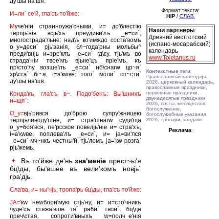
ду'шы на'шя.
Формат текста:
И=ли` се'й, гла'съ то'йже:
HIP
/
СЛАВ.
М
уче'нiи странноужа'сными, и= до'блестiю
Наши партнеры
:
терпjь'нiя всjь'хъ преудиви'лъ _е=си`,
Древний вестготский
многострада'льне: над\ъ ко'имждо соста'вомъ
(испано-мосарабский)
о_у=деси` рjь'занiя, бл~года'рны мольбы^
календарь
преди'внjь и=зре'клъ _е=си` гд\су. тjь'мъ во
www.Toletanus.ru
страда'нiи твое'мъ вjьне'цъ прiе'мъ, къ
пр\сто'лу возше'лъ _е=си` нб\снагw цр~я`
Контекстные теги
:
хр\ста` бг~а, i=а'кwве: того` моли` сп~сти`
Православный календарь
ду'шы на'шя.
2026, церковный календарь,
православные праздники,
церковные праздники,
Конда'къ, гла'съ в~. Подо'бенъ: Вы'шнихъ
двунадесятые праздники
и=щя`:
2026, посты, месяцеслов,
богослужение,
О_у=
вjь'рився до'брою супру'жницею
богослужебные указания
терпjьливоду'шне, и= стра'шнагw суди'ща
2026, тропари, кондаки
о_у=боя'вся, пе'рсское повелjь'нiе и= стра'хъ,
Реклама
:
i=а'кwве, поплева'лъ _е=си`, и= jа=ви'лся
_е=си` мч~нкъ честны'й, тjь'ломъ jа='кw розга`
рjь'жемь.
Въ то'йже де'нь
зна'менiе
прест~ы'я
бц\ды, бы'вшее въ вели'комъ новjь`
гра'дjь.
Сла'ва, и= ны'нjь, тропа'рь бц\ды, гла'съ то'йже:
JА='
кw неwбори'мую стjь'ну, и= и=сто'чникъ
чуде'съ стяжа'вше тя` раби` твои`, бц\де
преч\стая, сопроти'вныхъ w=полч_е'нiя