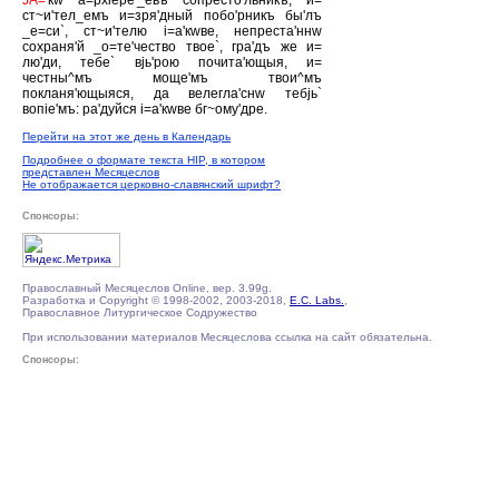
JА='
кw а=рхiере'_евъ сопресто'льникъ, и=
ст~и'тел_емъ и=зря'дный побо'рникъ бы'лъ
_е=си`, ст~и'телю i=а'кwве, непреста'ннw
сохраня'й _о=те'чество твое`, гра'дъ же и=
лю'ди, тебе` вjь'рою почита'ющыя, и=
честны^мъ моще'мъ твои^мъ
покланя'ющыяся, да велегла'снw тебjь`
вопiе'мъ: ра'дуйся i=а'кwве бг~ому'дре.
Перейти на этот же день в Календарь
Подробнее о формате текста HIP, в котором
представлен Месяцеслов
Не отображается церковно-славянский шрифт?
Спонсоры:
Православный Месяцеслов Online, вер. 3.99g.
Разработка и Copyright © 1998-2002, 2003-2018,
E.C. Labs.
,
Православное Литургическое Содружество
При использовании материалов Месяцеслова ссылка на сайт обязательна.
Спонсоры: