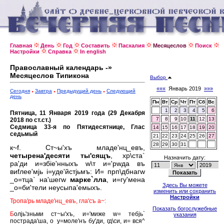
Главная
День
Год
Составить
Пасхалия
Месяцеслов
Поиск
Настройки
Справка
In english
Православный календарь -»
Месяцеслов Типикона
Выбор
«««
Январь 2019
»»»
Сегодня
Завтра
Предыдущий день
Следующий
день
Пн
Вт
Ср
Чт
Пт
Сб
Вс
1
2
3
4
5
6
Пятница, 11 Января 2019 года (29 Декабря
7
8
9
10
11
12
13
2018 по ст.ст.)
Седмица 33-я по Пятидесятнице, Глас
14
15
16
17
18
19
20
седьмый
21
22
23
24
25
26
27
28
29
30
31
к~f. Ст~ы'хъ младе'нц_евъ,
четырена'десяти ты'сящъ
, хр\ста`
Назначить дату:
ра'ди и=збiе'нныхъ w\т и='рwда въ
виfлее'мjь i=уде'йстjьмъ: И= прп\дбнагw
_о=тца` на'шегw
марке`лла
, и=гу'мена
Здесь Вы можете
_о=би'тели неусыпа'емыхъ.
изменить или сохранить
Настройки
Тропа'рь младе'нц_евъ, гла'съ а~:
Показать богослужебные
Б
олjь'зньми ст~ы'хъ, и='миже w= тебjь`
указания
пострада'ша, о_у=моле'нъ бу'ди, гд\си, и= вся^