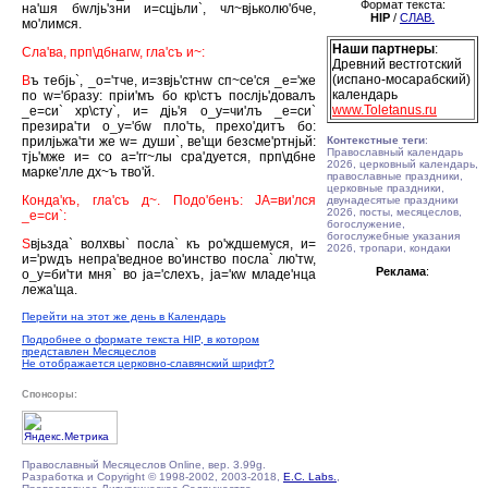
Формат текста:
на'шя бwлjь'зни и=сцjьли`, чл~вjьколю'бче,
HIP
/
СЛАВ.
мо'лимся.
Наши партнеры
:
Сла'ва, прп\дбнагw, гла'съ и~:
Древний вестготский
(испано-мосарабский)
В
ъ тебjь`, _о='тче, и=звjь'стнw сп~се'ся _е='же
календарь
по w='бразу: прiи'мъ бо кр\стъ послjь'довалъ
www.Toletanus.ru
_е=си` хр\сту`, и= дjь'я о_у=чи'лъ _е=си`
презира'ти о_у='бw пло'ть, прехо'дитъ бо:
прилjьжа'ти же w= души`, ве'щи безсме'ртнjьй:
Контекстные теги
:
Православный календарь
тjь'мже и= со а='гг~лы сра'дуется, прп\дбне
2026, церковный календарь,
марке'лле дх~ъ тво'й.
православные праздники,
церковные праздники,
Конда'къ, гла'съ д~. Подо'бенъ: JА=ви'лся
двунадесятые праздники
2026, посты, месяцеслов,
_е=си`:
богослужение,
богослужебные указания
S
вjьзда` волхвы` посла` къ ро'ждшемуся, и=
2026, тропари, кондаки
и='рwдъ непра'ведное во'инство посла` лю'тw,
Реклама
:
о_у=би'ти мня` во jа='слехъ, jа='кw младе'нца
лежа'ща.
Перейти на этот же день в Календарь
Подробнее о формате текста HIP, в котором
представлен Месяцеслов
Не отображается церковно-славянский шрифт?
Спонсоры:
Православный Месяцеслов Online, вер. 3.99g.
Разработка и Copyright © 1998-2002, 2003-2018,
E.C. Labs.
,