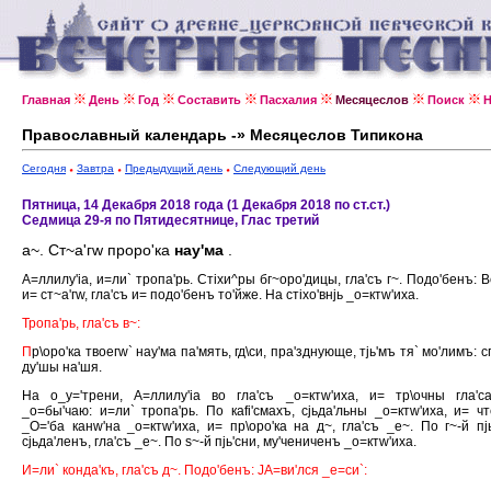
Главная
День
Год
Составить
Пасхалия
Месяцеслов
Поиск
Н
Православный календарь -» Месяцеслов Типикона
Сегодня
Завтра
Предыдущий день
Следующий день
Пятница, 14 Декабря 2018 года (1 Декабря 2018 по ст.ст.)
Седмица 29-я по Пятидесятнице, Глас третий
а~. Ст~а'гw проро'ка
нау'ма
.
А=ллилу'iа, и=ли` тропа'рь. Стiхи^ры бг~оро'дицы, гла'съ г~. Подо'бенъ: Ве
и= ст~а'гw, гла'съ и= подо'бенъ то'йже. На стiхо'внjь _о=ктw'иха.
Тропа'рь, гла'съ в~:
П
р\оро'ка твоегw` нау'ма па'мять, гд\си, пра'зднующе, тjь'мъ тя` мо'лимъ: с
ду'шы на'шя.
На о_у='трени, А=ллилу'iа во гла'съ _о=ктw'иха, и= тр\очны гла'с
_о=бы'чаю: и=ли` тропа'рь. По каfi'смахъ, сjьда'льны _о=ктw'иха, и= чте
_О='ба канw'на _о=ктw'иха, и= пр\оро'ка на д~, гла'съ _е~. По г~-й пjь
сjьда'ленъ, гла'съ _е~. По s~-й пjь'сни, му'чениченъ _о=ктw'иха.
И=ли` конда'къ, гла'съ д~. Подо'бенъ: JА=ви'лся _е=си`: