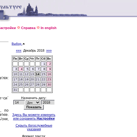
астройки
Справка
In english
Выбор
«««
Декабрь 2018
»»»
Пн
Вт
Ср
Чт
Пт
Сб
Вс
1
2
3
4
5
6
7
8
9
10
11
12
13
14
15
16
'лiя:
17
18
19
20
21
22
23
24
25
26
27
28
29
30
31
п~си`
Назначить дату:
а, по
'нiе.
Здесь Вы можете изменить
или сохранить
Настройки
'сни,
Скрыть богослужебные
указания
Формат текста: