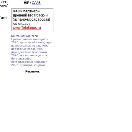
ы'сть
HIP
/
СЛАВ.
сегw`
Наши партнеры
:
Древний вестготский
'иха.
(испано-мосарабский)
календарь
www.Toletanus.ru
Контекстные теги
:
Православный календарь
2026, церковный календарь,
православные праздники,
церковные праздники,
двунадесятые праздники
2026, посты, месяцеслов,
богослужение,
богослужебные указания
2026, тропари, кондаки
Реклама
: