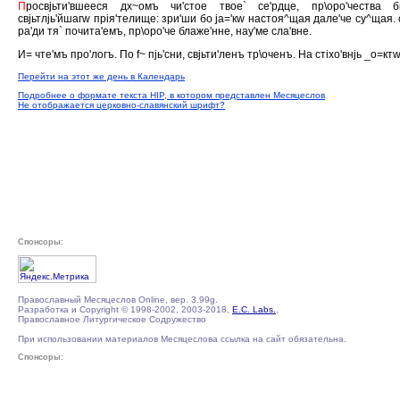
П
росвjьти'вшееся дх~омъ чи'стое твое` се'рдце, пр\оро'чества б
свjьтлjь'йшагw прiя'телище: зри'ши бо jа='кw настоя^щая дале'че су^щая. 
ра'ди тя` почита'емъ, пр\оро'че блаже'нне, нау'ме сла'вне.
И= чте'мъ про'логъ. По f~ пjь'сни, свjьти'ленъ тр\оченъ. На стiхо'внjь _о=ктw
Перейти на этот же день в Календарь
Подробнее о формате текста HIP, в котором представлен Месяцеслов
Не отображается церковно-славянский шрифт?
Спонсоры:
Православный Месяцеслов Online, вер. 3.99g.
Разработка и Copyright © 1998-2002, 2003-2018,
E.C. Labs.
,
Православное Литургическое Содружество
При использовании материалов Месяцеслова ссылка на сайт обязательна.
Спонсоры: