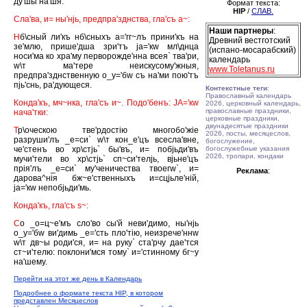
ду'шы на'шя.
Формат текста:
HIP
/
СЛАВ.
Сла'ва, и= ны'нjь, предпра'зднства, гла'съ а~:
Наши партнеры
:
Н
б\сный ли'къ нб\сныхъ а='гг~лъ прини'къ на
Древний вестготский
зе'млю, прише'дша зри'тъ jа='кw мл\днца
(испано-мосарабский)
носи'ма ко хра'му перворожде'нна всея` тва'ри,
календарь
w\т ма'тере неискусому'жныя,
www.Toletanus.ru
предпра'зднственную о_у='бw съ на'ми пою'тъ
пjь'снь, ра'дующеся.
Контекстные теги
:
Православный календарь
Конда'къ, мч~нка, гла'съ и~. Подо'бенъ: JА='кw
2026, церковный календарь,
православные праздники,
нача'тки:
церковные праздники,
двунадесятые праздники
Т
р\оческою тве'рдостiю многобо'жiе
2026, посты, месяцеслов,
разруши'лъ _е=си` w\т кон_е'цъ всесла'вне,
богослужение,
че'стенъ во хр\стjь` бы'въ, и= побjьди'въ
богослужебные указания
2026, тропари, кондаки
мучи'тели во хр\стjь` сп~си'телjь, вjьне'цъ
прiя'лъ _е=си` му'ченичества твоегw`, и=
Реклама
:
дарова^нiя бж~е'ственныхъ и=сцjьле'нiй,
jа='кw непобjьди'мь.
Конда'къ, гла'съ s~:
С
о _о=ц~е'мъ сло'во сы'й неви'димо, ны'нjь
о_у='бw ви'димь _е='сть пло'тiю, неизрече'ннw
w\т дв~ы роди'ся, и= на руку` ста'рчу дае'тся
ст~и'телю: поклони'мся тому` и='стинному бг~у
на'шему.
Перейти на этот же день в Календарь
Подробнее о формате текста HIP, в котором
представлен Месяцеслов