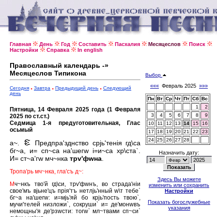
Главная
День
Год
Составить
Пасхалия
Месяцеслов
Поиск
Настройки
Справка
In english
Православный календарь -»
Месяцеслов Типикона
Выбор
«««
Февраль 2025
»»»
Сегодня
Завтра
Предыдущий день
Следующий
день
Пн
Вт
Ср
Чт
Пт
Сб
Вс
1
2
Пятница, 14 Февраля 2025 года (1 Февраля
3
4
5
6
7
8
9
2025 по ст.ст.)
Седмица 1-я предуготовительная, Глас
10
11
12
13
14
15
16
осьмый
17
18
19
20
21
22
23
24
25
26
27
28
а~.
Предпра'зднство срjь'тенiя гд\са
бг~а, и= сп~са на'шегw i=и~са хр\ста`.
Назначить дату:
И= ст~а'гw мч~нка
трv'фwна
.
Тропа'рь мч~нка, гла'съ д~:
Здесь Вы можете
М
ч~нкъ тво'й гд\си, трv'фwнъ, во страда'нiи
изменить или сохранить
свое'мъ вjьне'цъ прiя'тъ нетлjь'нный w\т тебе`
Настройки
бг~а на'шегw: и=мjь'яй бо крjь'пость твою`,
Показать богослужебные
мучи'телей низложи`, сокруши` и= де'монwвъ
указания
немощны'я де'рзwсти: тогw` мл~твами сп~си`