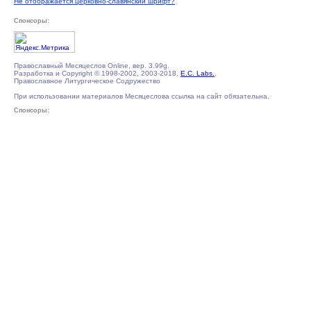
Не отображается церковно-славянский шрифт?
Спонсоры:
Православный Месяцеслов Online, вер. 3.99g.
Разработка и Copyright © 1998-2002, 2003-2018,
E.C. Labs.
,
Православное Литургическое Содружество
При использовании материалов Месяцеслова ссылка на сайт обязательна.
Спонсоры: