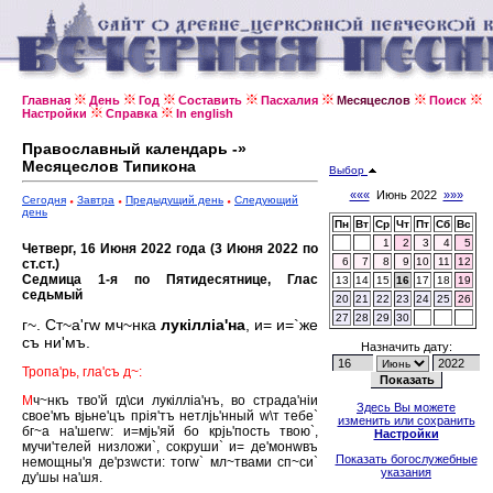
Главная
День
Год
Составить
Пасхалия
Месяцеслов
Поиск
Настройки
Справка
In english
Православный календарь -»
Месяцеслов Типикона
Выбор
«««
Июнь 2022
»»»
Сегодня
Завтра
Предыдущий день
Следующий
день
Пн
Вт
Ср
Чт
Пт
Сб
Вс
1
2
3
4
5
Четверг, 16 Июня 2022 года (3 Июня 2022 по
6
7
8
9
10
11
12
ст.ст.)
Седмица 1-я по Пятидесятнице, Глас
13
14
15
16
17
18
19
седьмый
20
21
22
23
24
25
26
27
28
29
30
г~. Ст~а'гw мч~нка
лукiллiа'на
, и= и=`же
съ ни'мъ.
Назначить дату:
Тропа'рь, гла'съ д~:
М
ч~нкъ тво'й гд\си лукiллiа'нъ, во страда'нiи
Здесь Вы можете
свое'мъ вjьне'цъ прiя'тъ нетлjь'нный w\т тебе`
изменить или сохранить
бг~а на'шегw: и=мjь'яй бо крjь'пость твою`,
Настройки
мучи'телей низложи`, сокруши` и= де'монwвъ
Показать богослужебные
немощны'я де'рзwсти: тогw` мл~твами сп~си`
указания
ду'шы на'шя.