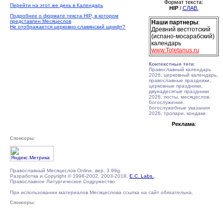
Формат текста:
Перейти на этот же день в Календарь
HIP
/
СЛАВ.
Подробнее о формате текста HIP, в котором
представлен Месяцеслов
Наши партнеры
:
Не отображается церковно-славянский шрифт?
Древний вестготский
(испано-мосарабский)
календарь
www.Toletanus.ru
Контекстные теги
:
Православный календарь
2026, церковный календарь,
православные праздники,
церковные праздники,
двунадесятые праздники
2026, посты, месяцеслов,
богослужение,
богослужебные указания
2026, тропари, кондаки
Реклама
:
Спонсоры:
Православный Месяцеслов Online, вер. 3.99g.
Разработка и Copyright © 1998-2002, 2003-2018,
E.C. Labs.
,
Православное Литургическое Содружество
При использовании материалов Месяцеслова ссылка на сайт обязательна.
Спонсоры: