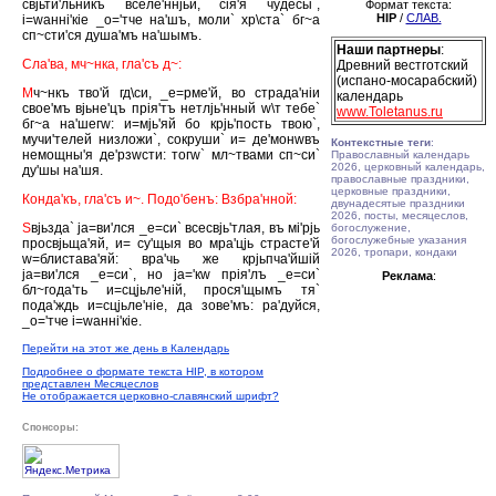
свjьти'льникъ вселе'ннjьй, сiя'я чудесы`,
Формат текста:
HIP
/
СЛАВ.
i=wаннi'кiе _о='тче на'шъ, моли` хр\ста` бг~а
сп~сти'ся душа'мъ на'шымъ.
Наши партнеры
:
Сла'ва, мч~нка, гла'съ д~:
Древний вестготский
(испано-мосарабский)
М
ч~нкъ тво'й гд\си, _е=рме'й, во страда'нiи
календарь
свое'мъ вjьне'цъ прiя'тъ нетлjь'нный w\т тебе`
www.Toletanus.ru
бг~а на'шегw: и=мjь'яй бо крjь'пость твою`,
мучи'телей низложи`, сокруши` и= де'монwвъ
Контекстные теги
:
немощны'я де'рзwсти: тогw` мл~твами сп~си`
Православный календарь
2026, церковный календарь,
ду'шы на'шя.
православные праздники,
церковные праздники,
Конда'къ, гла'съ и~. Подо'бенъ: Взбра'нной:
двунадесятые праздники
2026, посты, месяцеслов,
S
вjьзда` jа=ви'лся _е=си` всесвjь'тлая, въ мi'рjь
богослужение,
богослужебные указания
просвjьща'яй, и= су'щыя во мра'цjь страсте'й
2026, тропари, кондаки
w=блистава'яй: вра'чь же крjьпча'йшiй
jа=ви'лся _е=си`, но jа='кw прiя'лъ _е=си`
Реклама
:
бл~года'ть и=сцjьле'нiй, прося'щымъ тя`
пода'ждь и=сцjьле'нiе, да зове'мъ: ра'дуйся,
_о='тче i=wаннi'кiе.
Перейти на этот же день в Календарь
Подробнее о формате текста HIP, в котором
представлен Месяцеслов
Не отображается церковно-славянский шрифт?
Спонсоры: