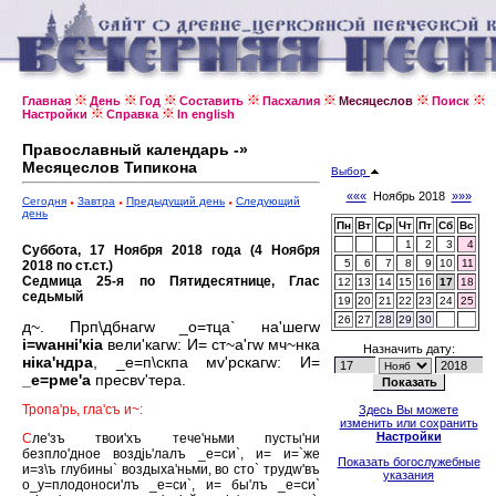
Главная
День
Год
Составить
Пасхалия
Месяцеслов
Поиск
Настройки
Справка
In english
Православный календарь -»
Месяцеслов Типикона
Выбор
«««
Ноябрь 2018
»»»
Сегодня
Завтра
Предыдущий день
Следующий
день
Пн
Вт
Ср
Чт
Пт
Сб
Вс
1
2
3
4
Суббота, 17 Ноября 2018 года (4 Ноября
5
6
7
8
9
10
11
2018 по ст.ст.)
Седмица 25-я по Пятидесятнице, Глас
12
13
14
15
16
17
18
седьмый
19
20
21
22
23
24
25
26
27
28
29
30
д~. Прп\дбнагw _о=тца` на'шегw
i=wаннi'кiа
вели'кагw: И= ст~а'гw мч~нка
Назначить дату:
нiка'ндра
, _е=п\скпа мv'рскагw: И=
_е=рме'а
пресвv'тера.
Тропа'рь, гла'съ и~:
Здесь Вы можете
изменить или сохранить
Настройки
С
ле'зъ твои'хъ тече'ньми пусты'ни
безпло'дное воздjь'лалъ _е=си`, и= и=`же
Показать богослужебные
и=з\ъ глубины` воздыха'ньми, во сто` трудw'въ
указания
о_у=плодоноси'лъ _е=си`, и= бы'лъ _е=си`