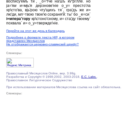
воспису'емъ ти`, _о='тче на'шъ кv"рi'лле. но
jа='кw и=мjь'я дерзнове'нiе о_у= престо'ла
хр\сто'ва, вjь'рою чту'щихъ тя`, гра'дъ же и=
лю'ди, мл~твою твое'ю сохраня'й: ты' бо _е=си`
i=мпера'тору
кр\стоно'сному, и= ста'ду твоему`
похвала` и= о_у=твержде'нiе.
Перейти на этот же день в Календарь
Подробнее о формате текста HIP, в котором
представлен Месяцеслов
Не отображается церковно-славянский шрифт?
Спонсоры:
Православный Месяцеслов Online, вер. 3.99g.
Разработка и Copyright © 1998-2002, 2003-2018,
E.C. Labs.
,
Православное Литургическое Содружество
При использовании материалов Месяцеслова ссылка на сайт обязательна.
Спонсоры: