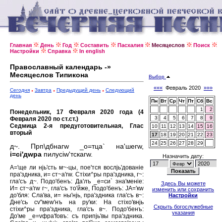
Главная
День
Год
Составить
Пасхалия
Месяцеслов
Поиск
Настройки
Справка
In english
Православный календарь -»
Месяцеслов Типикона
Выбор
«««
Февраль 2020
»»»
Сегодня
Завтра
Предыдущий день
Следующий
день
Пн
Вт
Ср
Чт
Пт
Сб
Вс
1
2
Понедельник, 17 Февраля 2020 года (4
3
4
5
6
7
8
9
Февраля 2020 по ст.ст.)
Седмица 2-я предуготовительная, Глас
10
11
12
13
14
15
16
вторый
17
18
19
20
21
22
23
24
25
26
27
28
29
д~. Прп\дбнагw _о=тца` на'шегw,
i=сi'дwра
пилусiw'тскагw.
Назначить дату:
А='ще ли нjь'сть м~-цы, пое'тся вослjь'дованiе
пра'здника, и= ст~а'гw. Стiхи^ры пра'здника, г~:
гла'съ д~. Подо'бенъ: Да'лъ _е=си` зна'менiе:
Здесь Вы можете
И= ст~а'гw г~, гла'съ то'йже, Подо'бенъ: JА='кw
изменить или сохранить
до'бля: Сла'ва, и= ны'нjь, пра'здника гла'съ в~:
Настройки
Дне'сь сv"меw'нъ на ру'ки: На стiхо'внjь
Скрыть богослужебные
стiхи^ры пра'здника, гла'съ в~. Подо'бенъ:
указания
До'ме _е=vфра'fовъ: съ припjь'вы пра'здника.