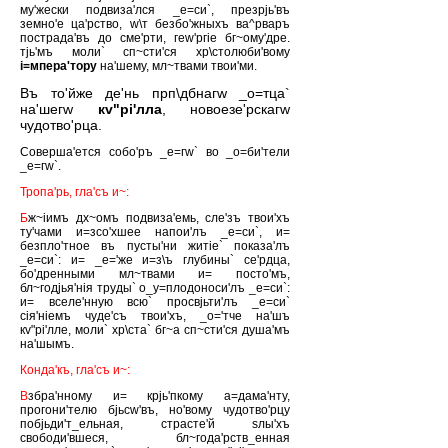
му'жески подвиза'лся _е=си`, презрjь'въ
земно'е ца'рство, w\т безбо'жныхъ ва^рваръ
пострада'въ до сме'рти, геw'ргiе бг~ому'дре.
тjь'мъ моли` сп~сти'ся хр\столюби'вому
i=мпера'тору
на'шему, мл~твами твои'ми.
Въ то'йже де'нь прп\дбнагw _о=тца`
на'шегw
кv"рi'лла
, новоезе'рскагw
чудотво'рца.
Соверша'ется собо'ръ _е=гw` во _о=би'тели
_е=гw`.
Тропа'рь, гла'съ и~:
Б
ж~iимъ дх~омъ подвиза'емь, сле'зъ твои'хъ
ту'чами и=зсо'хшее напои'лъ _е=си`, и=
безпло'тное въ пусты'ни житiе` показа'лъ
_е=си`: и= _е='же и=з\ъ глубины` се'рдца,
бо'дренными мл~твами и= посто'мъ,
бл~годjья'нiя труды` о_у=плодоноси'лъ _е=си`:
и= вселе'нную всю` просвjьти'лъ _е=си`
сiя'нiемъ чуде'съ твои'хъ, _о='тче на'шъ
кv"рi'лле, моли` хр\ста` бг~а сп~сти'ся душа'мъ
на'шымъ.
Конда'къ, гла'съ и~:
В
збра'нному и= крjь'пкому а=дама'нту,
прогони'телю бjьсw'въ, но'вому чудотво'рцу
побjьди'т_ельная, страсте'й sлы'хъ
свободи'вшеся, бл~года'рств_енная