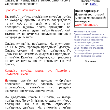
Сла'ва, и= ны'нjь, гла'съ то'йже, самогла'сенъ:
Формат текста:
Сщ~е'ннагw сщ~е'нная:
HIP
/
СЛАВ.
Тропа'рь ст~а'гw, гла'съ и~:
Наши партнеры
:
Древний вестготский
В
ъ тебjь`, _о='тче, и=звjь'стнw сп~се'ся _е='же
(испано-мосарабский)
по w='бразу: прiи'мъ бо кр\стъ послjь'довалъ
календарь
_е=си` хр\сту`, и= дjь'я о_у=чи'лъ _е=си`
www.Toletanus.ru
презира'ти о_у='бw пло'ть, прехо'дитъ бо:
прилjьжа'ти же w= души`, ве'щи безсме'ртнjьй:
Контекстные теги
:
тjь'мже и= со а='гг~лы сра'дуется, прп\дбне
Православный календарь
i=сi'дwре дх~ъ тво'й.
2026, церковный календарь,
православные праздники,
церковные праздники,
Сла'ва, и= ны'нjь, пра'здника. На о_у='трени,
двунадесятые праздники
на Бг~ъ гд\сь, тропа'рь пра'здника, два'жды.
2026, посты, месяцеслов,
Сла'ва, ст~а'гw: И= ны'нjь, пра'здника. По
богослужение,
богослужебные указания
_о=бы'чныхъ каfi'смахъ сjьда'льны пра'здника:
2026, тропари, кондаки
и= чте'нiе. Канw'нъ пра'здника, со i=рмосо'мъ
на и~: и= ст~а'гw, на д~, гла'съ s~. По г~-й
Реклама
:
пjь'сни,
Конда'къ ст~а'гw, гла'съ д~. Подо'бенъ:
JА=ви'лся _е=си`:
Д
енни'цу другу'ю тя` цр~ковь w=брjь'тши
пресла'вне, твои'хъ слове'съ мо'лнiями
w=свjьща'ема, взыва'етъ ти`: ра'дуйся
всебл~же'нне бг~ому'дре i=сi'дwре.
И= сjьда'ленъ, гла'съ г~: Сла'ва, и= ны'нjь,
пра'здника. По s~-й пjь'сни, конда'къ и= i='косъ
пра'здника. По f~-й пjь'сни свjьти'ленъ
пра'здника, два'жды. На стiхо'внjь стiхи^ры