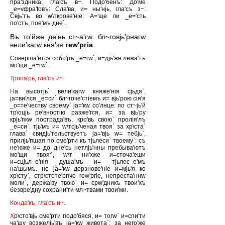
пра'здника, гла'съ в~. Подо'бенъ: До'ме
_е=vфра'fовъ: Сла'ва, и= ны'нjь, гла'съ з~:
Свjь'тъ во w\ткрове'нiе: А='ще ли _е='сть
по'стъ, пое'мъ дне`.
Въ то'йже де'нь ст~а'гw. бл~говjь'рнагw
вели'кагw кня'зя
геw'ргiа
.
Соверша'ется собо'ръ _е=гw`, и=дjь'же лежа'тъ
мо'щи _е=гw`.
Тропа'рь, гла'съ и~:
Н
а высотjь` вели'кагw княже'нiя сjьдя`,
jа=ви'лся _е=си` бл~гоче'стiемъ и= вjь'рою сiя'я
_о=те'честву своему` jа='кw со'лнце: по ст~jь'й
тр\оцjь ре'вностiю разже'гся, и= за вjь'ру
крjь'пкw пострада'въ, кро'вь свою` пролiя'лъ
_е=си`. тjь'мъ и= w\тсjь'ченая твоя` за хр\ста`
глава` свидjь'тельствуетъ jа='вjь w= тебjь`,
прилjь'пшая по сме'рти къ тjьлеси` твоему`: съ
не'юже и= до дне'сь нетлjь'нны пребыва'ютъ
мо'щи твоя^, w\т ни'хже и=сточа'еши
и=сцjьл_е'нiя душа'мъ и= тjьлес_е'мъ
на'шымъ. но jа='кw дерзнове'нiе и=мjь'я ко
хр\сту`, стр\стоте'рпче геw'ргiе, непреста'ннw
моли`, держа'ву твою` и= срw'дникъ твои'хъ
безвре'дну сохрани'ти мл~твами твои'ми.
Конда'къ, гла'съ и~.
Х
р\сто'вjь сме'рти подо'бяся, и= тогw` и=спи'ти
ча'шу возжелjь'въ jа='кw живота`: за него'же