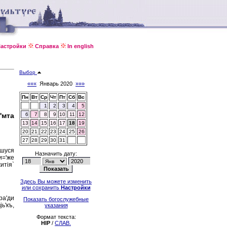
астройки
Справка
In english
Выбор
«««
Январь 2020
»»»
Пн
Вт
Ср
Чт
Пт
Сб
Вс
1
2
3
4
5
'мта
6
7
8
9
10
11
12
13
14
15
16
17
18
19
20
21
22
23
24
25
26
27
28
29
30
31
сшуся
Назначить дату:
 и='же
итiя`
Здесь Вы можете изменить
или сохранить
Настройки
ра'ди
Показать богослужебные
ь'къ,
указания
Формат текста:
HIP
/
СЛАВ.