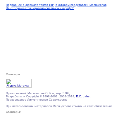
Подробнее о формате текста HIP, в котором представлен Месяцеслов
Не отображается церковно-славянский шрифт?
Спонсоры:
Православный Месяцеслов Online, вер. 3.99g.
Разработка и Copyright © 1998-2002, 2003-2018,
E.C. Labs.
,
Православное Литургическое Содружество
При использовании материалов Месяцеслова ссылка на сайт обязательна.
Спонсоры: