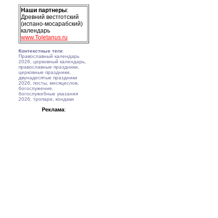
Наши партнеры
:
Древний вестготский
(испано-мосарабский)
календарь
www.Toletanus.ru
Контекстные теги
:
Православный календарь
2026, церковный календарь,
православные праздники,
церковные праздники,
двунадесятые праздники
2026, посты, месяцеслов,
богослужение,
богослужебные указания
2026, тропари, кондаки
Реклама
: