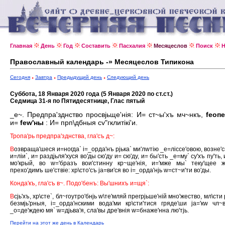
Главная
День
Год
Составить
Пасхалия
Месяцеслов
Поиск
Н
Православный календарь -» Месяцеслов Типикона
Сегодня
Завтра
Предыдущий день
Следующий день
Суббота, 18 Января 2020 года (5 Января 2020 по ст.ст.)
Седмица 31-я по Пятидесятнице, Глас пятый
_е~. Предпра'зднство просвjьще'нiя: И= ст~ы'хъ мч~нкъ,
fеопе
и=
fеw'ны
: И= прп\дбныя сv"гклитiкi'и.
Тропа'рь предпра'зднства, гла'съ д~:
В
озвраща'шеся и=ногда` i=_орда'нъ рjька` ми'лwтiю _е=лiссе'овою, возне'
и=лiи`, и= раздjьля'хуся во'ды сю'ду и= сю'ду, и= бы'сть _е=му` су'хъ пу'ть,
мо'крый, во w='бразъ вои'стинну кр~ще'нiя, и='мже мы` теку'щее ж
прехо'димъ ше'ствiе: хр\сто'съ jа=ви'ся во i=_орда'нjь w=ст~и'ти во'ды.
Конда'къ, гла'съ в~. Подо'бенъ: Вы'шнихъ и=щя`:
В
сjь'хъ, хр\сте`, бл~гоутро'бнjь w\те'мляй прегрjьше'нiй мно'жество, мл\сти 
безмjь'рныя, i=_орда'нскими вода'ми кр\сти'тися гряде'ши jа='кw чл~вj
_о=де'ждею мя` w=дjьва'я, сла'вы дре'внiя w=бнаже'нна лю'тjь.
Перейти на этот же день в Календарь