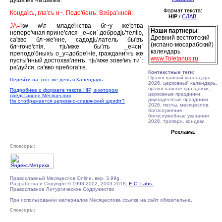
душа'мъ на'шымъ.
Формат текста:
Конда'къ, гла'съ и~. Подо'бенъ: Взбра'нной:
HIP
/
СЛАВ.
JА='
кw w\т младе'нства бг~у же'ртва
Наши партнеры
:
непоро'чная прине'слся _е=си` добродjь'телiю,
Древний вестготский
са'вво бл~же'нне, садодjь'латель бы'въ
(испано-мосарабский)
бл~гоче'стiя. тjь'мже бы'лъ _е=си`
календарь
преподо'бныхъ о_у=добре'нiе, граждани'нъ же
www.Toletanus.ru
пусты'нный достохва'ленъ. тjь'мже зове'мъ ти`:
ра'дуйся, са'вво пребога'те.
Контекстные теги
:
Православный календарь
Перейти на этот же день в Календарь
2026, церковный календарь,
православные праздники,
Подробнее о формате текста HIP, в котором
церковные праздники,
представлен Месяцеслов
двунадесятые праздники
Не отображается церковно-славянский шрифт?
2026, посты, месяцеслов,
богослужение,
богослужебные указания
2026, тропари, кондаки
Реклама
:
Спонсоры:
Православный Месяцеслов Online, вер. 3.99g.
Разработка и Copyright © 1998-2002, 2003-2018,
E.C. Labs.
,
Православное Литургическое Содружество
При использовании материалов Месяцеслова ссылка на сайт обязательна.
Спонсоры: