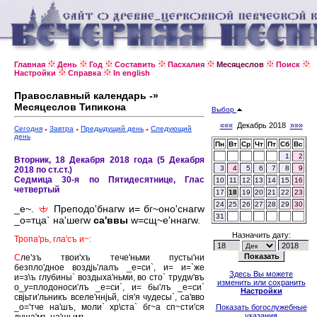
Главная
День
Год
Составить
Пасхалия
Месяцеслов
Поиск
Настройки
Справка
In english
Православный календарь -»
Месяцеслов Типикона
Выбор
«««
Декабрь 2018
»»»
Сегодня
Завтра
Предыдущий день
Следующий
день
Пн
Вт
Ср
Чт
Пт
Сб
Вс
1
2
Вторник, 18 Декабря 2018 года (5 Декабря
3
4
5
6
7
8
9
2018 по ст.ст.)
Седмица 30-я по Пятидесятнице, Глас
10
11
12
13
14
15
16
четвертый
17
18
19
20
21
22
23
24
25
26
27
28
29
30
_е~.
Преподо'бнагw и= бг~оно'снагw
31
_о=тца` на'шегw
са'ввы
w=сщ~е'ннагw.
Назначить дату:
Тропа'рь, гла'съ и~:
С
ле'зъ твои'хъ тече'ньми пусты'ни
безпло'дное воздjь'лалъ _е=си`, и= и=`же
Здесь Вы можете
и=з\ъ глубины` воздыха'ньми, во сто` трудw'въ
изменить или сохранить
о_у=плодоноси'лъ _е=си`, и= бы'лъ _е=си`
Настройки
свjьти'льникъ вселе'ннjьй, сiя'я чудесы`, са'вво
_о='тче на'шъ, моли` хр\ста` бг~а сп~сти'ся
Показать богослужебные
указания