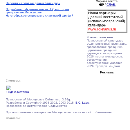
Формат текста:
Перейти на этот же день в Календарь
HIP
/
СЛАВ.
Подробнее о формате текста HIP, в котором
представлен Месяцеслов
Наши партнеры
:
Не отображается церковно-славянский шрифт?
Древний вестготский
(испано-мосарабский)
календарь
www.Toletanus.ru
Контекстные теги
:
Православный календарь
2026, церковный календарь,
православные праздники,
церковные праздники,
двунадесятые праздники
2026, посты, месяцеслов,
богослужение,
богослужебные указания
2026, тропари, кондаки
Реклама
:
Спонсоры:
Православный Месяцеслов Online, вер. 3.99g.
Разработка и Copyright © 1998-2002, 2003-2018,
E.C. Labs.
,
Православное Литургическое Содружество
При использовании материалов Месяцеслова ссылка на сайт обязательна.
Спонсоры: