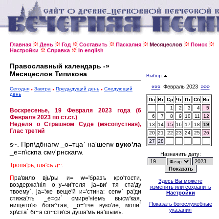
Главная
День
Год
Составить
Пасхалия
Месяцеслов
Поиск
Настройки
Справка
In english
Православный календарь -»
Месяцеслов Типикона
Выбор
«««
Февраль 2023
»»»
Сегодня
Завтра
Предыдущий день
Следующий
день
Пн
Вт
Ср
Чт
Пт
Сб
Вс
1
2
3
4
5
Воскресенье, 19 Февраля 2023 года (6
6
7
8
9
10
11
12
Февраля 2023 по ст.ст.)
Неделя о Страшном Суде (мясопустная),
13
14
15
16
17
18
19
Глас третий
20
21
22
23
24
25
26
27
28
s~. Прп\дбнагw _о=тца` на'шегw
вуко'ла
_е=п\скпа смv'рнскагw.
Назначить дату:
Тропа'рь, гла'съ д~:
П
ра'вило вjь'ры и= w='бразъ кро'тости,
Здесь Вы можете
воздержа'нiя о_у=чи'теля jа=ви' тя ста'ду
изменить или сохранить
твоему`, jа='же веще'й и='стина: сегw` ра'ди
Настройки
стяжа'лъ _е=си` смире'нiемъ высw'кая,
Показать богослужебные
нището'ю бога^тая, _о='тче вуко'ле, моли`
указания
хр\ста` бг~а сп~сти'ся душа'мъ на'шымъ.