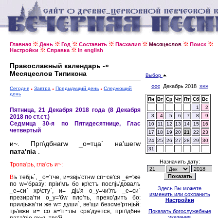
Главная
День
Год
Составить
Пасхалия
Месяцеслов
Поиск
Настройки
Справка
In english
Православный календарь -»
Месяцеслов Типикона
Выбор
«««
Декабрь 2018
»»»
Сегодня
Завтра
Предыдущий день
Следующий
день
Пн
Вт
Ср
Чт
Пт
Сб
Вс
1
2
Пятница, 21 Декабря 2018 года (8 Декабря
3
4
5
6
7
8
9
2018 по ст.ст.)
Седмица 30-я по Пятидесятнице, Глас
10
11
12
13
14
15
16
четвертый
17
18
19
20
21
22
23
24
25
26
27
28
29
30
и~. Прп\дбнагw _о=тца` на'шегw
31
пата'пiа
.
Назначить дату:
Тропа'рь, гла'съ и~:
В
ъ тебjь`, _о='тче, и=звjь'стнw сп~се'ся _е='же
по w='бразу: прiи'мъ бо кр\стъ послjь'довалъ
Здесь Вы можете
_е=си` хр\сту`, и= дjь'я о_у=чи'лъ _е=си`
изменить или сохранить
презира'ти о_у='бw пло'ть, прехо'дитъ бо:
Настройки
прилjьжа'ти же w= души`, ве'щи безсме'ртнjьй:
тjь'мже и= со а='гг~лы сра'дуется, прп\дбне
Показать богослужебные
указания