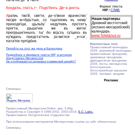
пата'пiе дх~ъ тво'й.
Формат текста:
Конда'къ, гла'съ г~. Подо'бенъ: Дв~а дне'сь:
HIP
/
СЛАВ.
Х
ра'мъ тво'й, свя'те, дх~о'вное врачество`
Наши партнеры
:
лю'дiе w=брjь'тше, со тща'нiемъ къ нему`
Древний вестготский
приходя'ще, цjьльбу` неду'гwвъ про'сятъ
(испано-мосарабский)
прiя'ти, рjьше'нiе же въ житiи`
календарь
прегрjьше'нныхъ: ты' бо всjь'хъ су'щихъ въ
www.Toletanus.ru
ну'ждахъ предста'тель jа=ви'лся _е=си`,
пата'пiе прп\дбне.
Контекстные теги
:
Православный календарь
Перейти на этот же день в Календарь
2026, церковный календарь,
православные праздники,
Подробнее о формате текста HIP, в котором
церковные праздники,
представлен Месяцеслов
двунадесятые праздники
Не отображается церковно-славянский шрифт?
2026, посты, месяцеслов,
богослужение,
богослужебные указания
2026, тропари, кондаки
Реклама
:
Спонсоры:
Православный Месяцеслов Online, вер. 3.99g.
Разработка и Copyright © 1998-2002, 2003-2018,
E.C. Labs.
,
Православное Литургическое Содружество
При использовании материалов Месяцеслова ссылка на сайт обязательна.
Спонсоры: