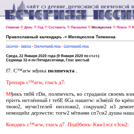
Главная
День
Год
Составить
Пасхалия
Месяцеслов
Поиск
Н
Православный календарь -» Месяцеслов Типикона
Сегодня
Завтра
Предыдущий день
Следующий день
Среда, 22 Января 2020 года (9 Января 2020 по ст.ст.)
Седмица 32-я по Пятидесятнице, Глас шестый
f7. С™aгw м§нка
полmevкта
.
Тропaрь с™aгw, глaсъ д7:
М
§нкъ тв0й гDи, полmevктъ, во страдaніи своeмъ вэ
пріsтъ нетлённый t тебE бGа нaшегw: и3мёzй бо крёп
твою2, мучи1телей низложи2, сокруши2 и3 дeмон
немощнhz дeрзwсти: тогw2 мlтвами сп7си2 дyшы нaш
Кондaкъ с™aгw, глaсъ д7. Под0бенъ: Kви1лсz є3си2: