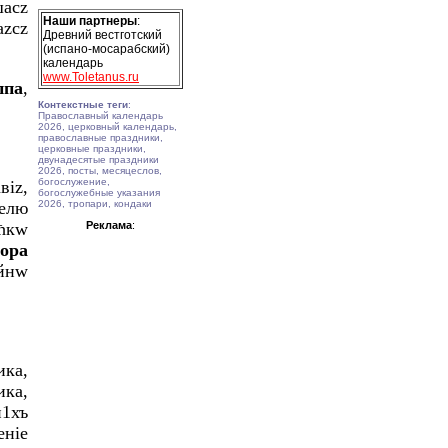
асz
Наши партнеры
:
zсz
Древний вестготский
(испано-мосарабский)
календарь
www.Toletanus.ru
ппа
,
Контекстные теги
:
Православный календарь
2026, церковный календарь,
православные праздники,
церковные праздники,
двунадесятые праздники
2026, посты, месяцеслов,
богослужение,
віz,
богослужебные указания
елю
2026, тропари, кондаки
 ћкw
Реклама
:
тора
0йнw
ика,
ика,
и1хъ
eніе