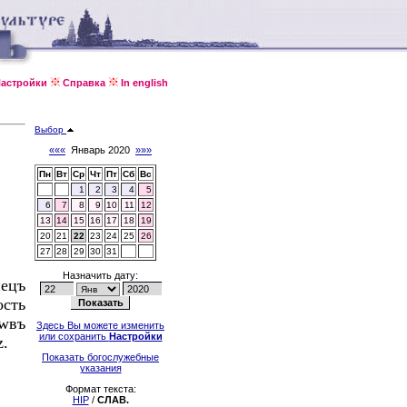
астройки
Справка
In english
Выбор
«««
Январь 2020
»»»
Пн
Вт
Ср
Чт
Пт
Сб
Вс
1
2
3
4
5
6
7
8
9
10
11
12
13
14
15
16
17
18
19
20
21
22
23
24
25
26
27
28
29
30
31
Назначить дату:
нeцъ
ость
wвъ
Здесь Вы можете изменить
или сохранить
Настройки
z.
Показать богослужебные
указания
Формат текста:
HIP
/
СЛАВ.