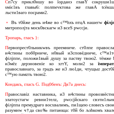
С
п7су прикл0ншу во їoрдaнэ главY сокруши1ш
ѕміє1въ главы6: полmevктова же главA tсёкша
льсти1ваго посрами2.
Въ т0йже дeнь и4же во с™hхъ nтцA нaшегw
філj
митрополjта моск0вскагw и3 всеS рwссjи.
Тропaрь, глaсъ }:
П
ервопрест0льникwвъ преeмниче. ст0лпе правослa
и4стины поб0рниче, н0вый и3сповёдниче, с™и1т
філjппе, положи1вый дyшу за пaству твою2. тёмже
и3мёz дерзновeніе ко хrтY, моли2 за
їмперa
правослaвнаго, за грaдъ же и3 лю1ди, чтyщыz дост
с™yю пaмzть твою2.
Кондaкъ, глaсъ G. Под0бенъ: Дв7а днeсь:
П
равослaвіz настaвника, и3 и4стины провозвёстн
златоyстагw ревни1телz, рwссjйскаго свэти1льн
філjппа премyдраго восхвaлимъ, пи1щею словeсъ сво
разyмнw ч†да сво‰ питaюща: т0й бо љзhкомъ хвал