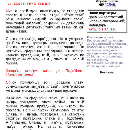
Формат текста:
Тропа'рь ст~а'гw, гла'съ д~:
HIP
/
СЛАВ.
М
ч~нкъ тво'й гд\си, полv"е'vктъ, во страда'нiи
Наши партнеры
:
свое'мъ вjьне'цъ прiя'тъ нетлjь'нный w\т тебе`
Древний вестготский
бг~а на'шегw: и=мjь'яй бо крjь'пость твою`,
(испано-мосарабский)
мучи'телей низложи`, сокруши` и= де'монwвъ
календарь
немощны'я де'рзwсти: тогw` мл~твами сп~си`
www.Toletanus.ru
ду'шы на'шя.
Контекстные теги
:
Сла'ва, и= ны'нjь, пра'здника. На о_у='трени,
Православный календарь
на Бг~ъ гд\сь, тропа'рь пра'здника, два'жды.
2026, церковный календарь,
Сла'ва, ст~а'гw: И= ны'нjь пра'здника. По
православные праздники,
церковные праздники,
каfi'смахъ сjьда'льны пра'здника: и= чте'нiе.
двунадесятые праздники
Канw'нъ пра'здника, в~-й, на и~. i=рмо'съ по
2026, посты, месяцеслов,
два'жды: и= ст~а'гw, на д~, гла'съ и~. По г~-й
богослужение,
пjь'сни,
богослужебные указания
2026, тропари, кондаки
Конда'къ ст~а'гw, гла'съ д~. Подо'бенъ:
Реклама
:
JА=ви'лся _е=си`:
С
п~су прикло'ншу во i=_орда'нjь главу`
сокруши'шася sмi_е'въ главы^: полv"е'vктова
же глава` w\тсjь'кшаяся льсти'ваго посрами`.
И= i='косъ, и= сjьда'ленъ, гла'съ _е~. Сла'ва, и=
ны'нjь, пра'здника, гла'съ то'йже. По s~-й
пjь'сни, конда'къ пра'здника, и= i='косъ, и=
про'логъ. По f~-й пjь'сни, свjьти'ленъ ст~а'гw.
Сла'ва, и= ны'нjь, пра'здника. На стiхо'внjь
стiхи^ры пра'здника, гла'съ s~. Подо'бенъ:
А='гг~льскiя: Сла'ва, и= ны'нjь, пра'здника,
гла'съ то'йже. На лiтургi'и, бл~же'нна