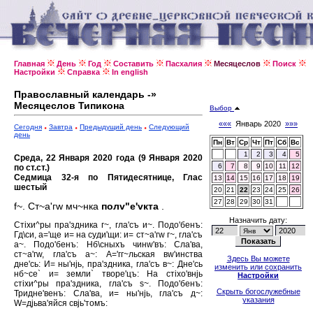
Главная
День
Год
Составить
Пасхалия
Месяцеслов
Поиск
Настройки
Справка
In english
Православный календарь -»
Месяцеслов Типикона
Выбор
«««
Январь 2020
»»»
Сегодня
Завтра
Предыдущий день
Следующий
день
Пн
Вт
Ср
Чт
Пт
Сб
Вс
1
2
3
4
5
Среда, 22 Января 2020 года (9 Января 2020
6
7
8
9
10
11
12
по ст.ст.)
Седмица 32-я по Пятидесятнице, Глас
13
14
15
16
17
18
19
шестый
20
21
22
23
24
25
26
27
28
29
30
31
f~. Ст~а'гw мч~нка
полv"е'vкта
.
Назначить дату:
Стiхи^ры пра'здника г~, гла'съ и~. Подо'бенъ:
Гд\си, а='ще и= на суди'щи: и= ст~а'гw г~, гла'съ
а~. Подо'бенъ: Нб\сныхъ чинw'въ: Сла'ва,
ст~а'гw, гла'съ а~: А='гг~льская вw'инства
Здесь Вы можете
дне'сь: И= ны'нjь, пра'здника, гла'съ в~: Дне'сь
изменить или сохранить
нб~се` и= земли` творе'цъ: На стiхо'внjь
Настройки
стiхи^ры пра'здника, гла'съ s~. Подо'бенъ:
Скрыть богослужебные
Тридне'венъ: Сла'ва, и= ны'нjь, гла'съ д~:
указания
W=дjьва'яйся свjь'томъ: