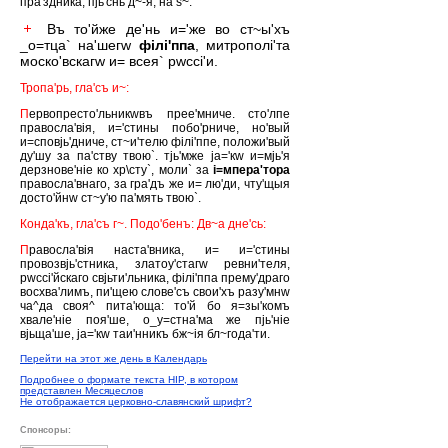
пра'здника, пjь'снь д~-я, на s~.
Въ то'йже де'нь и='же во ст~ы'хъ
_о=тца` на'шегw
фiлi'ппа
, митрополi'та
моско'вскагw и= всея` рwссi'и.
Тропа'рь, гла'съ и~:
П
ервопресто'льникwвъ прее'мниче. сто'лпе
правосла'вiя, и='стины побо'рниче, но'вый
и=сповjь'дниче, ст~и'телю фiлi'ппе, положи'вый
ду'шу за па'ству твою`. тjь'мже jа='кw и=мjь'я
дерзнове'нiе ко хр\сту`, моли` за
i=мпера'тора
правосла'внаго, за гра'дъ же и= лю'ди, чту'щыя
досто'йнw ст~у'ю па'мять твою`.
Конда'къ, гла'съ г~. Подо'бенъ: Дв~а дне'сь:
П
равосла'вiя наста'вника, и= и='стины
провозвjь'стника, златоу'стагw ревни'теля,
рwссi'йскаго свjьти'льника, фiлi'ппа прему'драго
восхва'лимъ, пи'щею слове'съ свои'хъ разу'мнw
ча^да своя^ пита'юща: то'й бо я=зы'комъ
хвале'нiе поя'ше, о_у=стна'ма же пjь'нiе
вjьща'ше, jа='кw таи'нникъ бж~iя бл~года'ти.
Перейти на этот же день в Календарь
Подробнее о формате текста HIP, в котором
представлен Месяцеслов
Не отображается церковно-славянский шрифт?
Спонсоры: